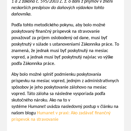
1 a 2 zákona č. 595/2003 Z. z. o dani z príjmov v znení
neskorších predpisov do daňových výdavkov tohto
daňovníka
.
Podľa tohto metodického pokynu, aby bolo možné
poskytovaný finančný príspevok na stravovanie
považovať za príjem oslobodený od dane, musí byť
poskytnutý v súlade s ustanoveniami Zákonníka práce. To
znamená, že jednak musí byť poskytnutý na mesiac
vopred, a jednak musí byť poskytnutý najviac vo výške
podľa Zákonníka práce.
Aby bolo možné splniť podmienku poskytovania
príspevku na mesiac vopred, jedným z administratívnych
spôsobov je jeho poskytovanie zálohovo na mesiac
vopred. Táto záloha sa následne vysporiada podľa
skutočného nároku. Ako na to v
systéme
Humanet
uvádza nasledovný postup v článku na
našom blogu
Humanet v praxi: Ako zadávať finančný
príspevok na stravovanie