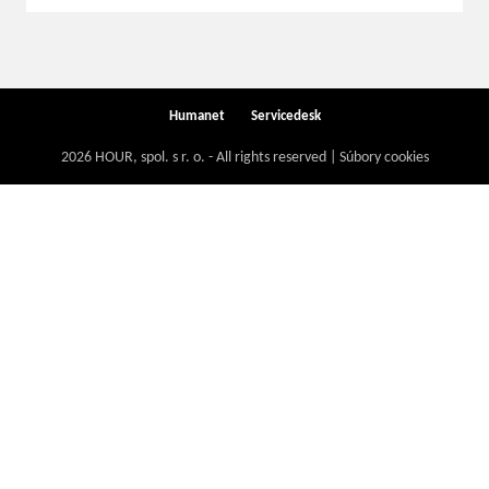
Humanet
Servicedesk
2026 HOUR, spol. s r. o. - All rights reserved | Súbory cookies