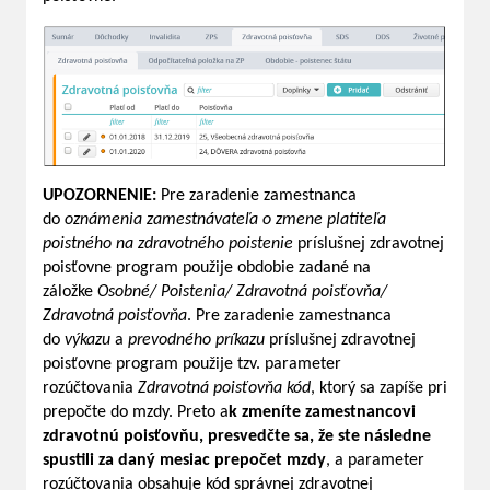
UPOZORNENIE:
Pre zaradenie zamestnanca
do
oznámenia zamestnávateľa o zmene platiteľa
poistného na zdravotného poistenie
príslušnej zdravotnej
poisťovne program použije obdobie zadané na
záložke
Osobné/ Poistenia/ Zdravotná poisťovňa/
Zdravotná poisťovňa
. Pre zaradenie zamestnanca
do
výkazu
a
prevodného príkazu
príslušnej zdravotnej
poisťovne program použije tzv. parameter
rozúčtovania
Zdravotná poisťovňa kód
, ktorý sa zapíše pri
prepočte do mzdy. Preto a
k zmeníte zamestnancovi
zdravotnú poisťovňu, presvedčte sa, že ste následne
spustili za daný mesiac prepočet mzdy
, a parameter
rozúčtovania obsahuje kód správnej zdravotnej