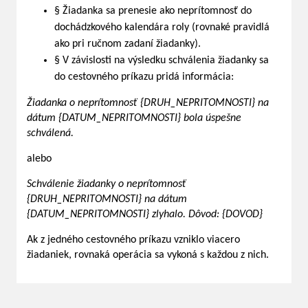
§ Žiadanka sa prenesie ako neprítomnosť do
dochádzkového kalendára roly (rovnaké pravidlá
ako pri ručnom zadaní žiadanky).
§ V závislosti na výsledku schválenia žiadanky sa
do cestovného príkazu pridá informácia:
Žiadanka o neprítomnosť {DRUH_NEPRITOMNOSTI} na
dátum {DATUM_NEPRITOMNOSTI} bola úspešne
schválená.
alebo
Schválenie žiadanky o neprítomnosť
{DRUH_NEPRITOMNOSTI} na dátum
{DATUM_NEPRITOMNOSTI} zlyhalo. Dôvod: {DOVOD}
Ak z jedného cestovného príkazu vzniklo viacero
žiadaniek, rovnaká operácia sa vykoná s každou z nich.