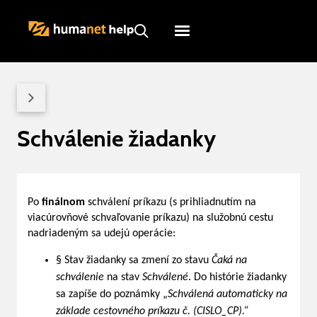
Humanet
Servicedesk
Schválenie žiadanky
Po
finálnom
schválení príkazu (s prihliadnutím na
viacúrovňové schvaľovanie príkazu) na služobnú cestu
nadriadeným sa udejú operácie:
§ Stav žiadanky sa zmení zo stavu
Čaká na
schválenie
na stav
Schválené
. Do histórie žiadanky
sa zapíše do poznámky „
Schválená automaticky na
základe cestovného príkazu č. (CISLO_CP).“