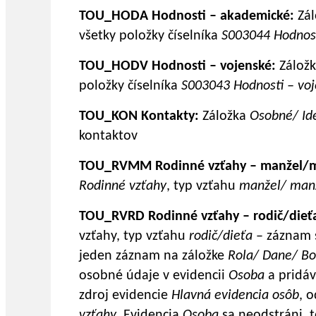
TOU_HODA Hodnosti – akademické:
Zál
všetky položky číselníka
S003044 Hodnos
TOU_HODV Hodnosti – vojenské:
Zálož
položky číselníka
S003043 Hodnosti – vo
TOU_KON Kontakty:
Záložka
Osobné/ Ide
kontaktov
TOU_RVMM Rodinné vzťahy – manžel/m
Rodinné vzťahy
, typ vzťahu
manžel/ man
TOU_RVRD Rodinné vzťahy – rodič/dieť
vzťahy, typ vzťahu
rodič/dieťa
– záznam s
jeden záznam na záložke
Rola/ Dane/ B
osobné údaje v evidencii
Osoba
a pridáv
zdroj evidencie
Hlavná evidencia osôb
, 
vzťahy
. Evidencia
Osoba
sa neodstráni, t