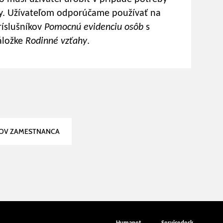
y. Užívateľom odporúčame používať na
ríslušníkov
Pomocnú evidenciu osôb
s
áložke
Rodinné vzťahy
.
JOV ZAMESTNANCA