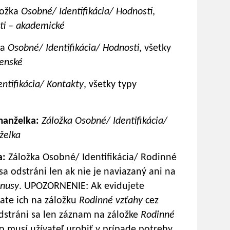
ožka
Osobné/ Identifikácia/ Hodnosti
,
ti – akademické
ka
Osobné/ Identifikácia/ Hodnosti
, všetky
jenské
ntifikácia/ Kontakty
, všetky typy
anželka:
Záložka Osobné/ Identifikácia/
želka
a:
Záložka Osobné/ Identifikácia/ Rodinné
a odstráni len ak nie je naviazaný ani na
onusy
. UPOZORNENIE: Ak evidujete
ate ich na záložku
Rodinné vzťahy
cez
odstráni sa len záznam na záložke
Rodinné
o musí užívateľ urobiť v prípade potreby