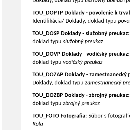
Doklady, doklad typu
cestovný doklad (p
TOU_DOPTP Doklady - povolenie k trva
Identifikácia/ Doklady, doklad typu
povo
TOU_DOSP Doklady - služobný preukaz:
doklad typu
služobný preukaz
TOU_DOVP Doklady - vodičský preukaz:
doklad typu
vodičský preukaz
TOU_DOZAP Doklady - zamestnanecký p
Doklady, doklad typu
zamestnanecký pr
TOU_DOZBP Doklady - zbrojný preukaz:
doklad typu
zbrojný preukaz
TOU_FOTO Fotografia:
Súbor s fotografi
Rola