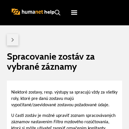
Humanet
Servicedesk
Spracovanie zostáv za
vybrané záznamy
Niektoré zostavy, resp. výstupy sa spracujú vždy za všetky
roly, ktoré pre danú zostavu majú
vypočítané/zaevidované zostavou požadované údaje.
U časti zostáv je možné upraviť zoznam spracovávaných
záznamov nastavením
Filtra
mzdového rozúčtovania,
ktorý si môže užívateľ zapnúť označením konštanty