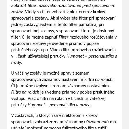
Zobraziť filter mzdového rozúčtovania pred spracovaním
zostáv
. Vtedy sa filter zobrazí v niektorom z krokov
spracovania zostavy. Ak si vyberiete filter pri spracovaní
jednej zostavy, systém si tento filter pamätá aj pri
spracovaní inej zostavy, v spracovaní ktorej je dostupný
filter. Či je možné zapnúť
Filter
mzdového rozúčtovania v
spracovaní zostavy je uvedené priamo v popise
príslušného výstupu. Viac o filtri mzdového rozúčtovania
v I. časti užívateľskej príručky
Humanet – personalistika a
mzdy
.
U väčšiny zostáv je možné upraviť zoznam
spracovávaných záznamov nastavením
Filtra na rolách
.
Či je možné ovplyvniť zoznam záznamov nastavením
Filtra na rolách
je uvedené priamo v popise príslušného
výstupu. Viac o filtri na rolách v I. časti užívateľskej
príručky
Humanet – personalistika a mzdy
.
V zostavách, u ktorých sa v niektorom z krokov
spracovania zobrazí zoznam záznamov (
Zoznam rolí
) má
užívateľ možnosť pomocou fulltextového filtra zúžiť