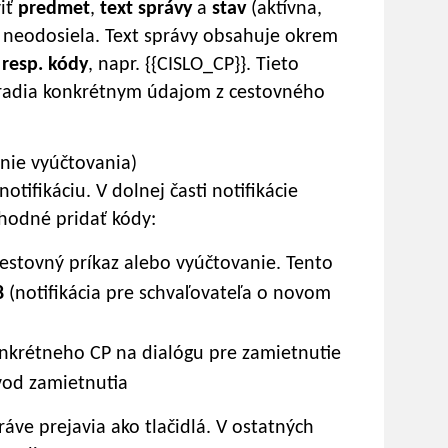
viť
predmet
,
text správy
a
stav
(aktívna,
m neodosiela. Text správy obsahuje okrem
 resp. kódy
, napr. {{CISLO_CP}}. Tieto
ahradia konkrétnym údajom z cestovného
nie vyúčtovania)
ifikáciu. V dolnej časti notifikácie
hodné pridať kódy:
estovný príkaz alebo vyúčtovanie. Tento
8
(notifikácia pre schvaľovateľa o novom
onkrétneho CP na dialógu pre zamietnutie
vod zamietnutia
ráve prejavia ako tlačidlá. V ostatných