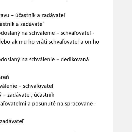
vu – účastník a zadávateľ
stník a zadávateľ
oslaný na schválenie – schvaľovateľ -
lebo ak mu ho vráti schvaľovateľ a on ho
doslaný na schválenie – dedikovaná
áreň
álenie – schvaľovateľ
– zadávateľ, účastník
aľovateľmi a posunuté na spracovane -
 zadávateľ