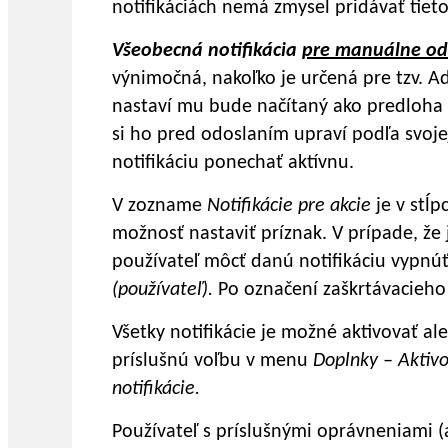
notifikáciách nemá zmysel pridávať tieto
Všeobecná notifikácia
pre manuálne od
výnimočná, nakoľko je určená pre tzv. Ad-
nastaví mu bude načítaný ako predloha p
si ho pred odoslaním upraví podľa svoj
notifikáciu ponechať aktívnu.
V zozname
Notifikácie pre akcie
je v stĺp
možnosť nastaviť príznak. V prípade, že
používateľ môcť danú notifikáciu vypnú
(používateľ).
Po označení zaškrtávacieho
Všetky notifikácie je možné aktivovať a
príslušnú voľbu v menu
Doplnky – Aktivo
notifikácie.
Používateľ s príslušnými oprávneniami 