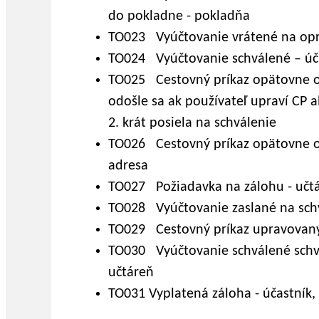
do pokladne - pokladňa
TO023 Vyúčtovanie vrátené na opra
TO024 Vyúčtovanie schválené – úča
TO025 Cestovný príkaz opätovne od
odošle sa ak používateľ upraví CP a
2. krát posiela na schválenie
TO026 Cestovný príkaz opätovne o
adresa
TO027 Požiadavka na zálohu - učt
TO028 Vyúčtovanie zaslané na schv
TO029 Cestovný príkaz upravovaný 
TO030 Vyúčtovanie schválené schv
učtáreň
TO031 Vyplatená záloha - účastník,