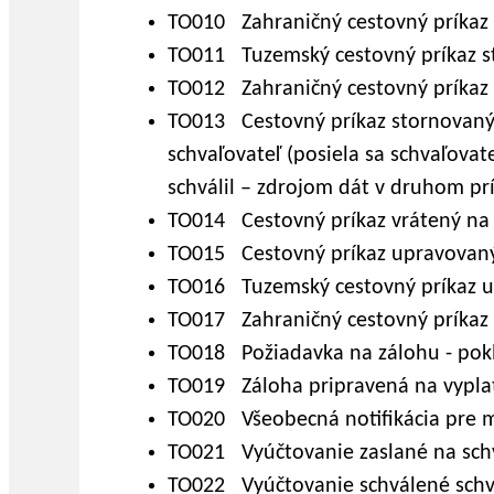
TO010 Zahraničný cestovný príkaz 
TO011 Tuzemský cestovný príkaz s
TO012 Zahraničný cestovný príkaz 
TO013 Cestovný príkaz stornovaný -
schvaľovateľ (posiela sa schvaľovate
schválil – zdrojom dát v druhom prí
TO014 Cestovný príkaz vrátený na 
TO015 Cestovný príkaz upravovaný 
TO016 Tuzemský cestovný príkaz u
TO017 Zahraničný cestovný príkaz
TO018 Požiadavka na zálohu - pok
TO019 Záloha pripravená na vyplat
TO020 Všeobecná notifikácia pre m
TO021 Vyúčtovanie zaslané na schv
TO022 Vyúčtovanie schválené schv