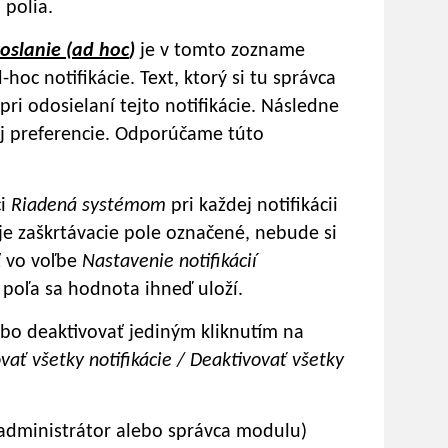
 polia.
oslanie (ad hoc
)
je v tomto zozname
hoc notifikácie. Text, ktorý si tu správca
ri odosielaní tejto notifikácie. Následne
ej preferencie. Odporúčame túto
ci
Riadená systémom
pri každej notifikácii
 je zaškrtávacie pole označené, nebude si
ť vo voľbe
Nastavenie notifikácií
 poľa sa hodnota ihneď uloží.
lebo deaktivovať jediným kliknutím na
vať všetky notifikácie / Deaktivovať všetky
(administrátor alebo správca modulu)