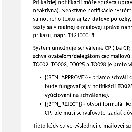
Pri každej notifikácii môže správca upra
neaktívna). Neaktívne notifikácie systé
samotného textu aj tzv.
dátové položky,
texty sa v reálnej e-mailovej správe n
príkazu, napr. T12100018.
Systém umožňuje schválenie CP (iba CP, 
schvaľovateľom/delegátom cez mailovú not
TO002, TO003, TO025 a TO028 je preto v
{{BTN_APPROVE}} - priamo schváli c
bude fungovať aj v notifikácii
TO02
vyúčtovaní na schválenie).
{{BTN_REJECT}} - otvorí formulár k
CP, kde musí schvaľovateľ zadať dô
Tieto kódy sa vo výslednej e-mailovej sp