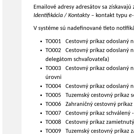
Emailové adresy adresátov sa získavajú 
Identifikácia / Kontakty
– kontakt typu
e
V systéme sú nadefinované tieto notifiká
TO001 Cestovný príkaz odoslaný na 
TO002 Cestovný príkaz odoslaný na 
delegátom schvaľovateľa)
TO003 Cestovný príkaz odoslaný na 
úrovni
TO004 Cestovný príkaz odoslaný na
TO005 Tuzemský cestovný príkaz s
TO006 Zahraničný cestovný príkaz 
TO007 Cestovný príkaz schválený -
TO008 Cestovný príkaz zamietnutý 
TO009 Tuzemský cestovný príkaz z