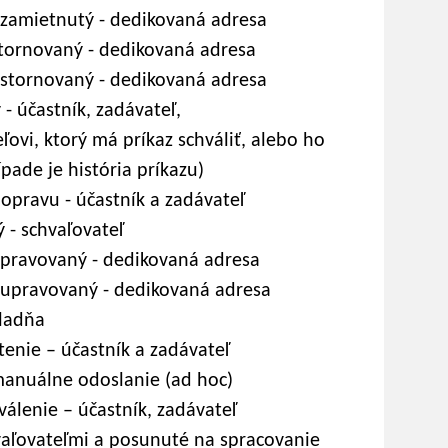
zamietnutý - dedikovaná adresa
tornovaný - dedikovaná adresa
stornovaný - dedikovaná adresa
 účastník, zadávateľ,
ľovi, ktorý má príkaz schváliť, alebo ho
pade je história príkazu)
opravu - účastník a zadávateľ
- schvaľovateľ
pravovaný - dedikovaná adresa
 upravovaný - dedikovaná adresa
ladňa
enie – účastník a zadávateľ
anuálne odoslanie (ad hoc)
álenie – účastník, zadávateľ
aľovateľmi a posunuté na spracovanie