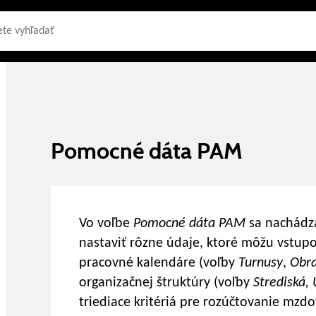
Pomocné dáta PAM
Vo voľbe
Pomocné dáta PAM
sa nachádza
nastaviť rôzne údaje, ktoré môžu vstup
pracovné kalendáre (voľby
Turnusy
,
Obra
organizačnej štruktúry (voľby
Strediská, 
triediace kritériá pre rozúčtovanie mzd