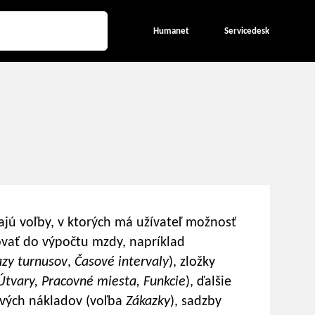
Humanet
Servicedesk
jú voľby, v ktorých má užívateľ možnosť
ovať do výpočtu mzdy, napríklad
zy turnusov
,
Časové intervaly
), zložky
Útvary, Pracovné miesta, Funkcie
), ďalšie
ových nákladov (voľba
Zákazky
), sadzby