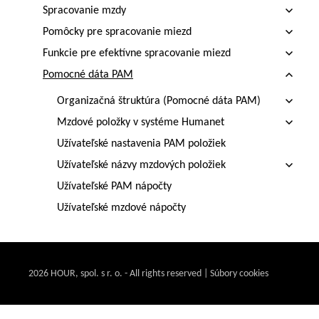
Spracovanie mzdy
Pomôcky pre spracovanie miezd
Funkcie pre efektívne spracovanie miezd
Pomocné dáta PAM
Organizačná štruktúra (Pomocné dáta PAM)
Mzdové položky v systéme Humanet
Užívateľské nastavenia PAM položiek
Užívateľské názvy mzdových položiek
Užívateľské PAM nápočty
Užívateľské mzdové nápočty
Predvolené PAM položky
Predvolené mzdové položky
Nové PAM a mzdové položky, mzdové nápočty
2026 HOUR, spol. s r. o. - All rights reserved | Súbory cookies
Užívateľské skupiny položiek a Užívateľské
skupiny odmeňovania