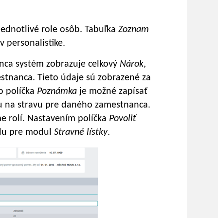
jednotlivé role osôb. Tabuľka
Zoznam
 personalistike.
nca systém zobrazuje celkový
Nárok
,
tnanca. Tieto údaje sú zobrazené za
o políčka
Poznámka
je možné zapísať
u na stravu pre daného zamestnanca.
e rolí. Nastavením políčka
Povoliť
olu pre modul
Stravné lístky
.