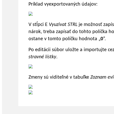
Príklad vyexportovaných údajov:
V stĺpci E
Vyuzivat STRL
je možnosť zapí
nárok, treba zapísať do tohto políčka h
ostane v tomto políčku hodnota „
0
“.
Po editácii súbor uložte a importujte ce
stravné lístky
.
Zmeny sú viditeľné v tabuľke
Zoznam evi