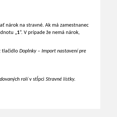
sať nárok na stravné. Ak má zamestnanec
odnotu „
1
“. V prípade že nemá nárok,
z tlačidlo
Doplnky
–
Import nastavení pre
dovaných rolí
v stĺpci
Stravné lístky.