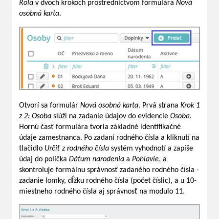
Rola
v dvoch krokoch prostredníctvom formulára
Nová
osobná karta
.
Otvorí sa formulár
Nová osobná karta
. Prvá strana
Krok 1
z 2: Osoba
slúži na zadanie údajov do evidencie
Osoba
.
Hornú časť formulára tvoria základné identifikačné
údaje zamestnanca. Po zadaní rodného čísla a kliknutí na
tlačidlo
Určiť z rodného čísla
systém vyhodnotí a zapíše
údaj do políčka
Dátum narodenia
a
Pohlavie
, a
skontroluje formálnu správnosť zadaného rodného čísla -
zadanie lomky, dĺžku rodného čísla (počet číslic), a u 10-
miestneho rodného čísla aj správnosť na modulo 11.