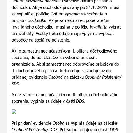
Dátum priznania dôchodku
sa vpíše dátum priznania
dôchodku. Ak je dôchodok priznaný po 31.12.2019, musí
sa vyplniť aj políčko
Dátum vydania rozhodnutia o
priznaní dôchodku
. Ak je zamestnanec poberateľom
invalidného dôchodku, musí sa v políčku
Invalidita
vybrať
% invalidity. Všetky tieto údaje majú vplyv na výpočet
odvodov na sociálne poistenie.
Ak je zamestnanec účastníkom II. piliera dôchodkového
sporenia, do políčka
DSS
sa vyberie príslušná
organizácia. Ak si zamestnanec dobrovoľne prispieva do
II. dôchodkového piliera, tieto údaje sa zadajú až do
pridanej evidencie
Osobné
na záložku
Osobné/ Poistenia/
SDS
.
Ak je zamestnanec účastníkom III. piliera dôchodkového
sporenia, vyplnia sa údaje v časti
DDS
.
Pri pridaní evidencie
Osoba
sa vyplnia údaje na záložke
Osobné/ Poistenia/ DDS
. Pri zadaní údajov do časti
DDS