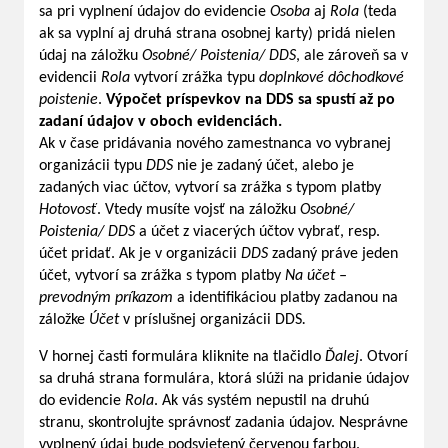
sa pri vyplnení údajov do evidencie
Osoba
aj
Rola
(teda
ak sa vyplní aj druhá strana osobnej karty) pridá nielen
údaj na záložku
Osobné/ Poistenia/ DDS
, ale zároveň sa v
evidencii
Rola
vytvorí zrážka typu
doplnkové dôchodkové
poistenie
.
Výpočet príspevkov na DDS sa spustí až po
zadaní údajov v oboch evidenciách.
Ak v čase pridávania nového zamestnanca vo vybranej
organizácii typu
DDS
nie je zadaný účet, alebo je
zadaných viac účtov, vytvorí sa zrážka s typom platby
Hotovosť
. Vtedy musíte vojsť na záložku
Osobné/
Poistenia/ DDS
a účet z viacerých účtov vybrať, resp.
účet pridať. Ak je v organizácii
DDS
zadaný práve jeden
účet, vytvorí sa zrážka s typom platby
Na účet –
prevodným príkazom
a identifikáciou platby zadanou na
záložke
Účet
v príslušnej organizácii DDS
.
V hornej časti formulára kliknite na tlačidlo
Ďalej
. Otvorí
sa druhá strana formulára, ktorá slúži na pridanie údajov
do evidencie
Rola
. Ak vás systém nepustil na druhú
stranu, skontrolujte správnosť zadania údajov. Nesprávne
vyplnený údaj bude podsvietený červenou farbou.