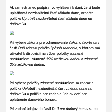
Ak zamestnanec podpísal vo vyhlásení k dani, že si bude
uplatňovať nezdaniteľnú časť základu dane, označte
políčko
Uplatniť nezdaniteľnú časť základu dane na
daňovníka
.
Pri výbere zákona pre odmeňovanie
Zákon o športe
sa v
časti
Daň
zobrazí políčko
Spôsob zdanenia
, v ktorom má
užívateľ k dispozícii na výber položky
zdanené
preddavkom, zdanené 19% zrážkovou daňou
a
zdanené
35% zrážkovou daňou
.
Pri výbere položky
zdanené preddavkom
sa zobrazia
políčka
Uplatniť nezdaniteľnú časť základu dane na
daňovníka
a políčka pre zadanie údajov detí pre
uplatnenie daňového bonusu.
Pri zadaní údajov do časti
Deti pre daňový bonus
sa po