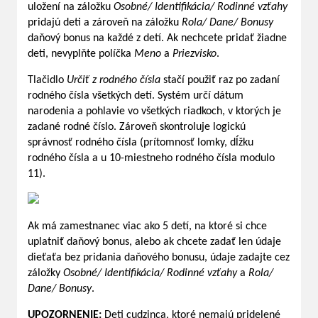
uložení na záložku
Osobné/ Identifikácia/ Rodinné vzťahy
pridajú deti a zároveň na záložku
Rola/ Dane/ Bonusy
daňový bonus na každé z detí. Ak nechcete pridať žiadne
deti, nevyplňte políčka
Meno
a
Priezvisko
.
Tlačidlo
Určiť z rodného čísla
stačí použiť raz po zadaní
rodného čísla všetkých detí. Systém určí dátum
narodenia a pohlavie vo všetkých riadkoch, v ktorých je
zadané rodné číslo. Zároveň skontroluje logickú
správnosť rodného čísla (prítomnosť lomky, dĺžku
rodného čísla a u 10-miestneho rodného čísla modulo
11).
Ak má zamestnanec viac ako 5 detí, na ktoré si chce
uplatniť daňový bonus, alebo ak chcete zadať len údaje
dieťaťa bez pridania daňového bonusu, údaje zadajte cez
záložky
Osobné/ Identifikácia/ Rodinné vzťahy
a
Rola/
Dane/ Bonusy
.
UPOZORNENIE:
Deti cudzinca, ktoré nemajú pridelené