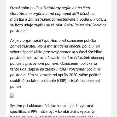
Označením políčok
Štatutárny orgán alebo člen
štatutárneho orgánu a má najmenej 50% účasť na
majetku
a
Zamestnanec zamestnávateľa podľa § 7 ods. 2
sa tieto údaje zapíšu na záložku
Rola/ Poistenia/ Sociálne
poistenie
.
Ak je v organizácii typu
Humanet
označené políčko
Zamestnávateľ, ktorá má zriadenú obecnú políciu
, pri
výbere špecifikácie
pracovný pomer
sa v časti
Sociálne
poistenie
zobrazí označovacie políčko
Príslušník obecnej
polície v pracovnom pomere
. Označením políčka sa
tento údaj zapíše na záložku
Rola/ Poistenia/ Sociálne
poistenie
, čím sa v mzde od apríla 2020 začne počítať
osobitné sociálne poistenie (OSP) príslušníka obecnej
polície.
Systém pri ukladaní údajov kontroluje, či vybraná
špecifikácia PPV môže byť v kombinácii s vybraným