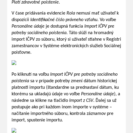
Platí zdravotné poistenie
.
V čase pridávania evidencie
Rola
nemusí mať užívateľ k
dispozícii
Identifikačné číslo právneho vzťahu
. Vo voľbe
Personálne údaje
je dostupná funkcia
Import
IČPV pre
potreby sociálneho poistenia
. Táto slúži na hromadný
import IČPV zo súboru, ktorý si užívateľ stiahne v Registri
zamestnancov v Systéme elektronických služieb Sociálnej
poisťovne.
Po kliknutí na voľbu
Import IČPV pre potreby sociálneho
poistenia
sa v prípade potreby zmení dátum historickej
platnosti importu (štandardne sa prednastaví dátum, ku
ktorému sa ukladajú údaje vo voľbe
Personálne údaje
), a
následne sa klikne na tlačidlo
Import z CSV
. Ďalej sa už
postupuje ako pri každom inom importe v systéme –
načítanie importného súboru, kontrola záznamov pre
import, spustenie importu.