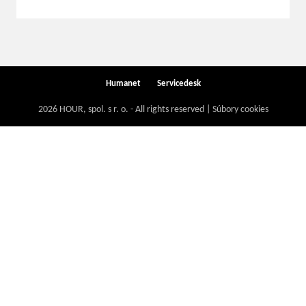
Humanet
Servicedesk
2026 HOUR, spol. s r. o. - All rights reserved | Súbory cookies