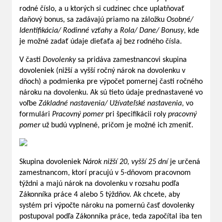
rodné číslo, a u ktorých si cudzinec chce uplatňovať
daňový bonus, sa zadávajú priamo na záložku
Osobné/
Identifikácia/ Rodinné vzťahy
a
Rola/ Dane/ Bonusy
, kde
je možné zadať údaje dieťaťa aj bez rodného čísla.
V časti
Dovolenky
sa pridáva zamestnancovi skupina
dovoleniek (nižší a vyšší ročný nárok na dovolenku v
dňoch) a podmienka pre výpočet pomernej časti ročného
nároku na dovolenku. Ak sú tieto údaje prednastavené vo
voľbe
Základné nastavenia/ Užívateľské nastavenia
, vo
formulári
Pracovný pomer
pri špecifikácii roly
pracovný
pomer
už budú vyplnené, pričom je možné ich zmeniť.
Skupina dovoleniek
Nárok nižší 20, vyšší 25 dní
je určená
zamestnancom, ktorí pracujú v 5-dňovom pracovnom
týždni a majú nárok na dovolenku v rozsahu podľa
Zákonníka práce 4 alebo 5 týždňov. Ak chcete, aby
systém pri výpočte nároku na pomernú časť dovolenky
postupoval podľa Zákonníka práce, teda započítal iba ten