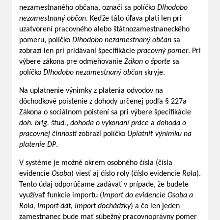
nezamestnaného občana, označí sa políčko
Dlhodobo
nezamestnaný občan
. Keďže táto úľava platí len pri
uzatvorení pracovného alebo štátnozamestnaneckého
pomeru, políčko
Dlhodobo nezamestnaný občan
sa
zobrazí len pri pridávaní špecifikácie
pracovný pomer
. Pri
výbere zákona pre odmeňovanie
Zákon o športe
sa
políčko
Dlhodobo nezamestnaný občan
skryje.
Na uplatnenie výnimky z platenia odvodov na
dôchodkové poistenie z dohody určenej podľa § 227a
Zákona o sociálnom poistení sa pri výbere špecifikácie
doh. brig. štud.
,
dohoda o vykonaní práce
a
dohoda o
pracovnej činnosti
zobrazí políčko
Uplatniť výnimku na
platenie DP
.
V systéme je možné okrem osobného čísla (čísla
evidencie
Osoba
) viesť aj číslo roly (číslo evidencie
Rola
).
Tento údaj odporúčame zadávať v prípade, že budete
využívať funkcie importu (
Import do evidencie Osoba a
Rola, Import dát, Import dochádzky
) a čo len jeden
zamestnanec bude mať súbežný pracovnoprávny pomer