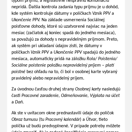
typom príjmu, a legislatívne nesprávnu kombináciu
nepridá. Ďalšia kontrola zadania typu príjmu je u dohôd,
kde systém kontroluje dátumy v políčkach
Vznik PPV
a
Ukončenie PPV.
Na základe usmernenia Sociálnej
poisťovne dohody, ktoré sú uzatvorené najviac na jeden
mesiac (začiatok aj koniec spadá do jedného mesiaca),
sa považujú za dohody s nepravidelným príjmom. Preto,
ak systém pri ukladaní údajov zistí, že dátumy v
políčkach
Vznik PPV
a
Ukončenie PPV
spadajú do jedného
mesiaca, automaticky pridá na záložku
Rola/ Poistenia/
Sociálne poistenie
položku
nepravidelný príjem – platí
poistné
bez ohľadu na to, či bol v osobnej karte vybraný
pravidelný alebo nepravidelný príjem.
Za úvodnou časťou druhej strany
Osobnej karty
nasledujú
časti
Pracovné zaradenie, Odmeňovanie, Výplata na účet
a
Daň
.
Ak ste v uvítacom okne prednastavili údaje do políčok
Obraz turnusu
(tu
Pracovný kalendár
) a
Útvar
, tieto
políčka už budú predvyplnené. V prípade potreby môžete