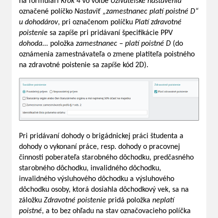
na formulári
Krok 4
vo voľbe
Užívateľské nastavenia
označené políčko
Nastaviť „zamestnanec platí poistné D“
u dohodárov
, pri označenom políčku
Platí zdravotné
poistenie
sa zapíše pri pridávaní špecifikácie PPV
dohoda...
položka
zamestnanec – platí poistné D
(do
oznámenia zamestnávateľa o zmene platiteľa poistného
na zdravotné poistenie sa zapíše kód 2D).
Pri pridávaní dohody o brigádnickej práci študenta a
dohody o vykonaní práce, resp. dohody o pracovnej
činnosti poberateľa starobného dôchodku, predčasného
starobného dôchodku, invalidného dôchodku,
invalidného výsluhového dôchodku a výsluhového
dôchodku osoby, ktorá dosiahla dôchodkový vek, sa na
záložku
Zdravotné poistenie
pridá položka
neplatí
poistné
, a to bez ohľadu na stav označovacieho políčka