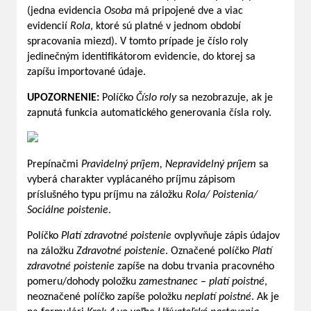
(jedna evidencia
Osoba
má pripojené dve a viac
evidencií
Rola
, ktoré sú platné v jednom období
spracovania miezd). V tomto prípade je číslo roly
jedinečným identifikátorom evidencie, do ktorej sa
zapíšu importované údaje.
UPOZORNENIE:
Políčko
Číslo roly
sa nezobrazuje, ak je
zapnutá funkcia automatického generovania čísla roly.
Prepínačmi
Pravidelný príjem, Nepravidelný príjem
sa
vyberá charakter vyplácaného príjmu zápisom
príslušného typu príjmu na záložku
Rola/ Poistenia/
Sociálne poistenie
.
Políčko
Platí zdravotné poistenie
ovplyvňuje zápis údajov
na záložku
Zdravotné poistenie
. Označené políčko
Platí
zdravotné poistenie
zapíše na dobu trvania pracovného
pomeru/dohody položku
zamestnanec – platí poistné
,
neoznačené políčko zapíše položku
neplatí poistné
. Ak je