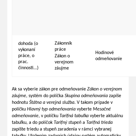
Zákonník
dohoda (o
práce
vykonaní
Hodinové
práce, o
Zákon o
odmeňovanie
prac.
verejnom
činnosti...)
záujme
Ak sa vyberie zákon pre odmeňovanie
Zákon o verejnom
záujme
, systém do políčka
Skupina odmeňovania
zapíše
hodnotu
Štátna a verejná služba
. V takom prípade v
políčku
Hlavný typ odmeňovania
vyberte
Mesačné
odmeňovanie
, v políčku
Tarifná tabuľka
vyberte aktuálnu
tabuľku, a do políčok
Tarifný stupeň
a
Tarifná trieda
zapíšte triedu a stupeň zaradenia v rámci vybranej
tabuľky. Uložením zadaných údajov systém automaticky