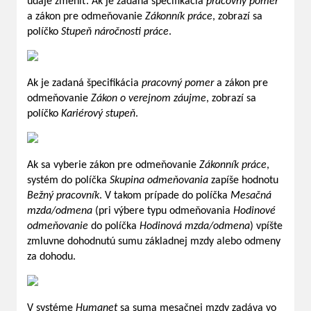
údaje zmeniť. Ak je zadaná špecifikácia
pracovný pomer
a zákon pre odmeňovanie
Zákonník práce
, zobrazí sa
políčko
Stupeň náročnosti práce
.
Ak je zadaná špecifikácia
pracovný pomer
a zákon pre
odmeňovanie
Zákon o verejnom záujme
, zobrazí sa
políčko
Kariérový stupeň
.
Ak sa vyberie zákon pre odmeňovanie
Zákonník práce
,
systém do políčka
Skupina odmeňovania
zapíše hodnotu
Bežný pracovník
. V takom prípade do políčka
Mesačná
mzda/odmena
(pri výbere typu odmeňovania
Hodinové
odmeňovanie
do políčka
Hodinová mzda/odmena
) vpíšte
zmluvne dohodnutú sumu základnej mzdy alebo odmeny
za dohodu.
V systéme
Humanet
sa suma mesačnej mzdy zadáva vo