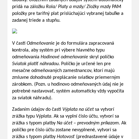
pridá na záložku
Rola/ Platy a mzdy/ Zložky mzdy
PAM
položky pre tarifný plat prislúchajúci vybranej tabuľke a
zadanej triede a stupňu.
V časti
Odmeňovanie
je do formulára zapracovaná
kontrola, aby systém pri výbere hlavného typu
odmeňovania
Hodinové odmeňovanie
skryl políčko
Sviatok platiť náhradou
. Políčko je určené len pre
mesačne odmeňovaných zamestnancov, ktorí majú
zmluvne dohodnuté preplácanie sviatkov priemerným
zárobkom. (Pozn. u hodinovo odmeňovaných údaj nie je
potrebné nastavovať, systém automaticky vždy vypočíta
za sviatok náhradu).
Zadaním údajov do časti
Výplata na účet
sa vytvorí
zrážka typu
Výplata
. Ak sa vyplní číslo účtu, vytvorí sa
zrážka s typom platby
Na účet – prevodným príkazom
. Ak
políčko pre číslo účtu zostane nevyplnené, vytvorí sa
zrážka s typom platby
Hotovosť
(prednastavené údaje v