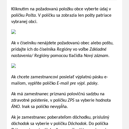
Kliknutím na požadovanú položku obce vyberte údaj v
políčku
Pošta
. V políčku sa zobrazia len pošty patriace
vybranej obci.
Ak v číselníku nenájdete požadovanú obec alebo poštu,
pridajte ich do číselníka
Regióny
vo voľbe
Základné
nastavenia/ Regióny
pomocou tlačidla
Nový záznam
.
Ak chcete zamestnancovi posielať výplatnú pásku e-
mailom, vyplňte políčko
E-mail pre výpl. pásky
.
Ak má zamestnanec priznanú polovičnú sadzbu na
zdravotné poistenie, v políčku
ZPS
sa vyberie hodnota
ÁNO
. Inak sa políčko nevypĺňa.
Ak je zamestnanec poberateľom dôchodku, príslušný
dôchodok sa vyberie v políčku
Dôchodok
. Do políčka