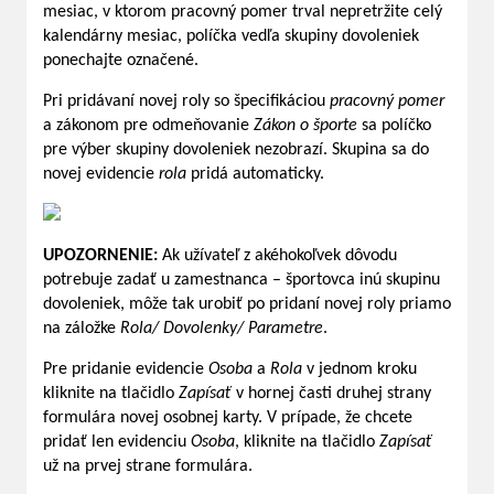
mesiac, v ktorom pracovný pomer trval nepretržite celý
kalendárny mesiac, políčka vedľa skupiny dovoleniek
ponechajte označené.
Pri pridávaní novej roly so špecifikáciou
pracovný pomer
a zákonom pre odmeňovanie
Zákon o športe
sa políčko
pre výber skupiny dovoleniek nezobrazí. Skupina sa do
novej evidencie
rola
pridá automaticky.
UPOZORNENIE:
Ak užívateľ z akéhokoľvek dôvodu
potrebuje zadať u zamestnanca – športovca inú skupinu
dovoleniek, môže tak urobiť po pridaní novej roly priamo
na záložke
Rola/ Dovolenky/ Parametre
.
Pre pridanie evidencie
Osoba
a
Rola
v jednom kroku
kliknite na tlačidlo
Zapísať
v hornej časti druhej strany
formulára novej osobnej karty. V prípade, že chcete
pridať len evidenciu
Osoba
, kliknite na tlačidlo
Zapísať
už na prvej strane formulára.