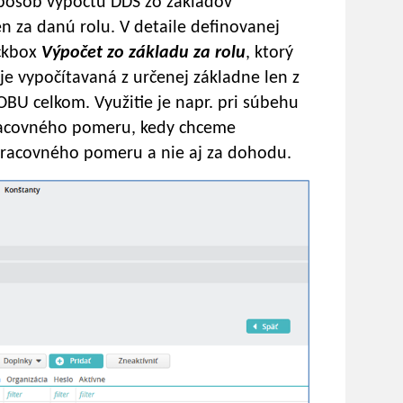
spôsob výpočtu DDS zo základov
en za danú rolu. V detaile definovanej
eckbox
Výpočet zo základu za rolu
, ktorý
je vypočítavaná z určenej základne len z
BU celkom. Využitie je napr. pri súbehu
acovného pomeru, kedy chceme
 pracovného pomeru a nie aj za dohodu.