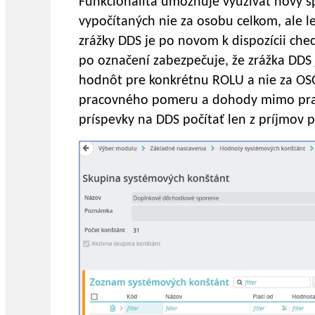
Funkcionalita umožňuje využívať nový 
vypočítaných nie za osobu celkom, ale l
zrážky DDS je po novom k dispozícii ch
po označení zabezpečuje, že zrážka DDS 
hodnôt pre konkrétnu ROLU a nie za OSO
pracovného pomeru a dohody mimo pr
príspevky na DDS počítať len z príjmov