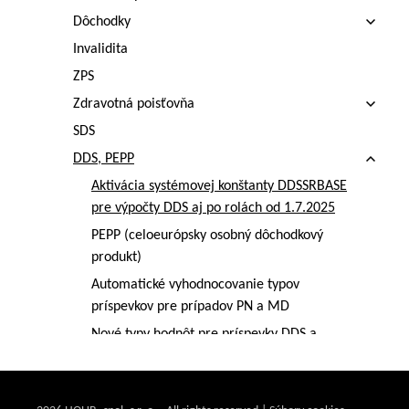
Dôchodky
Invalidita
ZPS
Zdravotná poisťovňa
SDS
DDS, PEPP
Aktivácia systémovej konštanty DDSSRBASE
pre výpočty DDS aj po rolách od 1.7.2025
PEPP (celoeurópsky osobný dôchodkový
produkt)
Automatické vyhodnocovanie typov
príspevkov pre prípadov PN a MD
Nové typy hodnôt pre príspevky DDS a
špecifické výpočty DDS
DDS - Špecifický výpočet 4