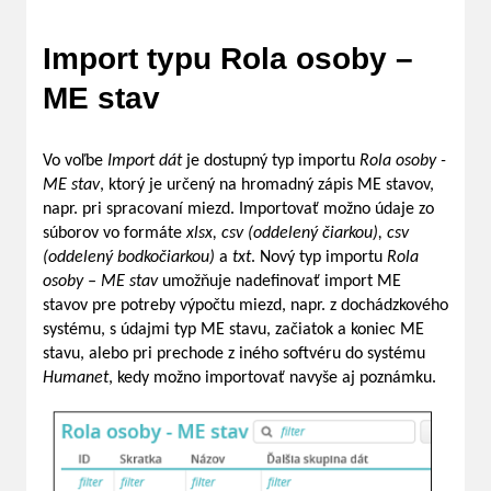
Import typu Rola osoby –
ME stav
Vo voľbe
Import dát
je dostupný typ importu
Rola osoby -
ME stav
, ktorý je určený na hromadný zápis ME stavov,
napr. pri spracovaní miezd. Importovať možno údaje zo
súborov vo formáte
xlsx, csv (oddelený čiarkou), csv
(oddelený bodkočiarkou)
a
txt
. Nový typ importu
Rola
osoby – ME stav
umožňuje nadefinovať import ME
stavov pre potreby výpočtu miezd, napr. z dochádzkového
systému, s údajmi typ ME stavu, začiatok a koniec ME
stavu, alebo pri prechode z iného softvéru do systému
Humanet
, kedy možno importovať navyše aj poznámku.