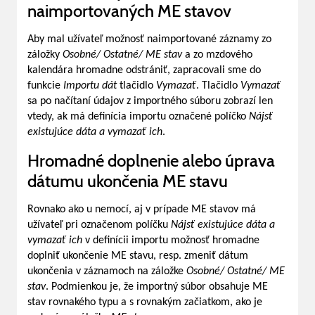
naimportovaných ME stavov
Aby mal užívateľ možnosť naimportované záznamy zo
záložky
Osobné/ Ostatné/ ME stav
a zo mzdového
kalendára hromadne odstrániť, zapracovali sme do
funkcie
Importu dát
tlačidlo
Vymazať
. Tlačidlo
Vymazať
sa po načítaní údajov z importného súboru zobrazí len
vtedy, ak má definícia importu označené políčko
Nájsť
existujúce dáta a vymazať ich
.
Hromadné doplnenie alebo úprava
dátumu ukončenia ME stavu
Rovnako ako u nemocí, aj v prípade ME stavov má
užívateľ pri označenom políčku
Nájsť existujúce dáta a
vymazať ich
v definícii importu možnosť hromadne
doplniť ukončenie ME stavu, resp. zmeniť dátum
ukončenia v záznamoch na záložke
Osobné/ Ostatné/ ME
stav
. Podmienkou je, že importný súbor obsahuje ME
stav rovnakého typu a s rovnakým začiatkom, ako je