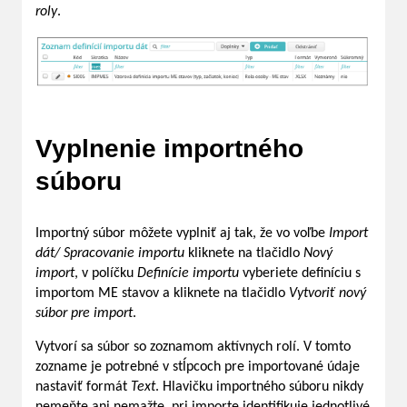
roly
.
Vyplnenie importného
súboru
Importný súbor môžete vyplniť aj tak, že vo voľbe
Import
dát/ Spracovanie importu
kliknete na tlačidlo
Nový
import
, v políčku
Definície importu
vyberiete definíciu s
importom ME stavov a kliknete na tlačidlo
Vytvoriť nový
súbor pre import
.
Vytvorí sa súbor so zoznamom aktívnych rolí. V tomto
zozname je potrebné v stĺpcoch pre importované údaje
nastaviť formát
Text
. Hlavičku importného súboru nikdy
nemeňte ani nemažte, pri importe identifikuje jednotlivé