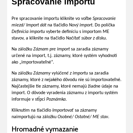
Spracovanie importu
Pre spracovanie importu kliknite vo voľbe
Spracovanie
miezd/ Import dát
na tlačidlo
Nový import
. Do políčka
Definícia importu
vyberte definíciu s importom ME
stavov, a kliknite na tlačidlo
Načítať súbor z disku
.
Na záložku
Záznam pre import
sa zaradia záznamy
určené na import, t.j. záznamy, ktoré systém vyhodnotí
ako „importovateľné“.
Na záložku
Záznamy vylúčené z importu
sa zaradia
záznamy, ktoré z nejakého dôvodu nie sú importovateľné.
Najčastejšie tie záznamy, ktoré nemajú žiadne údaje na
import. O dôvode vyradenia záznamu z importu systém
informuje v stĺpci
Poznámka
.
Kliknutím na tlačidlo
Importovať
sa záznamy
naimportujú na záložku
Osobné/ Ostatné/ ME stav
.
Hromadné vymazanie