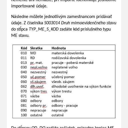
importované údaje.
Následne môžete jednotlivým zamestnancom pridávať
údaje. Z číselníka
S003014 Druh mimoevidenčného stavu
do stĺpca
TYP_ME_S_KOD
zadáte kód príslušného typu
ME stavu.