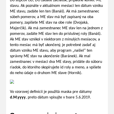
Do stĺpcov
OD, DO
zadáte začiatok, prípadne koniec ME
stavu. Ak poznáte v aktuálnom mesiaci len dátum vzniku
ME stavu, zadáte len ten (Banáš). Ak má zamestnanec
súbeh pomerov, a ME stav má byť zapísaný na oba
pomery, zapíšete ME stav na obe role (Dvojaká,
Majerčík). Ak má zamestnanec ME stav len na jednom z
pomerov, zadáte ME stav len do príslušnej roly (Banáš).
Ak ME stav vznikol v niektorom z minulých mesiacov, a
tento mesiac má byť ukončený, je potrebné zadať aj
dátum vzniku ME stavu, aby program „našiel“ ten
správny ME stav na ukončenie (Baránek). Ak mal
zamestnanec v mesiaci dva ME stavy, pridáte do súboru
riadok, do ktorého skopírujete id roly a meno, a vpíšete
do neho údaje o druhom ME stave (Horník).
Vo vzorovej definícii je použitá maska pre dátumy
d.M.yyyy
, preto dátum vpisujte v tvare 5.6.2019.