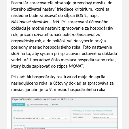
Formulár spracovateľa obsahuje prevodový mostík, do
ktorého užívateľ nastaví triediace kritérium, ktoré sa
následne bude zapisovať do stĺpca
KOSTL
, napr.
Nákladové stredisko – kód
. Pri spracovaní účtovného
dokladu je možné nastaviť spracovanie za hospodársky
rok, pričom užívateľ označí políčko
Spracovať za
hospodársky rok
, a do políčok
od, do
vyberie prvý a
posledný mesiac hospodárskeho roka. Toto nastavenie
slúži na to, aby systém pri spracovaní účtovného dokladu
vedel určiť poradové číslo mesiaca hospodárskeho roka,
ktorý bude zapisovať do stĺpca
MONAT
.
Príklad: Ak hospodársky rok trvá od mája do apríla
nasledujúceho roka, a účtovný doklad sa spracováva za
mesiac január, je to 9. mesiac hospodárskeho roka.