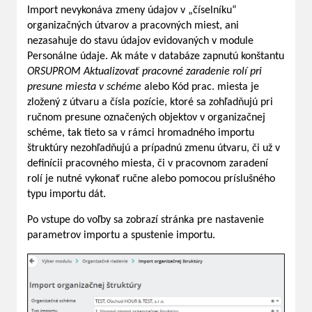
Import nevykonáva zmeny údajov v „číselníku“
organizačných útvarov a pracovných miest, ani
nezasahuje do stavu údajov evidovaných v module
Personálne údaje. Ak máte v databáze zapnutú konštantu
ORSUPROM Aktualizovať pracovné zaradenie rolí pri
presune miesta v schéme
alebo Kód prac. miesta je
zložený z útvaru a čísla pozície, ktoré sa zohľadňujú pri
ručnom presune označených objektov v organizačnej
schéme, tak tieto sa v rámci hromadného importu
štruktúry nezohľadňujú a prípadnú zmenu útvaru, či už v
definícii pracovného miesta, či v pracovnom zaradení
rolí je nutné vykonať ručne alebo pomocou príslušného
typu importu dát.
Po vstupe do voľby sa zobrazí stránka pre nastavenie
parametrov importu a spustenie importu.