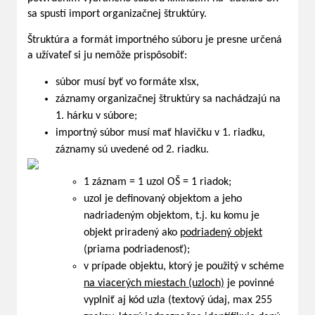
sa spustí import organizačnej štruktúry.
Štruktúra a formát importného súboru je presne určená
a užívateľ si ju nemôže prispôsobiť:
súbor musí byť vo formáte xlsx,
záznamy organizačnej štruktúry sa nachádzajú na
1. hárku v súbore;
importný súbor musí mať hlavičku v 1. riadku,
záznamy sú uvedené od 2. riadku.
1 záznam = 1 uzol OŠ = 1 riadok;
uzol je definovaný objektom a jeho
nadriadeným objektom, t.j. ku komu je
objekt priradený ako
podriadený objekt
(priama podriadenosť);
v prípade objektu, ktorý je použitý v schéme
na viacerých miestach (uzloch)
je povinné
vyplniť aj kód uzla (textový údaj, max 255