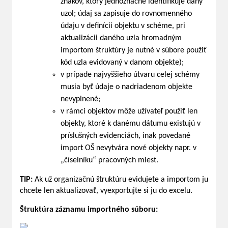
znakov, ktorý jednoznačne identifikuje daný
uzol; údaj sa zapisuje do rovnomenného
údaju v definícii objektu v schéme, pri
aktualizácii daného uzla hromadným
importom štruktúry je nutné v súbore použiť
kód uzla evidovaný v danom objekte);
v prípade najvyššieho útvaru celej schémy
musia byť údaje o nadriadenom objekte
nevyplnené;
v rámci objektov môže užívateľ použiť len
objekty, ktoré k danému dátumu existujú v
príslušných evidenciách, inak povedané
import OŠ nevytvára nové objekty napr. v
„číselníku“ pracovných miest.
TIP:
Ak už organizačnú štruktúru evidujete a importom ju
chcete len aktualizovať, vyexportujte si ju do excelu.
Štruktúra záznamu importného súboru: