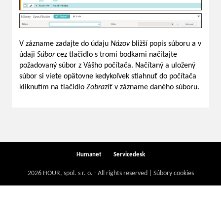
V zázname zadajte do údaju
Názov
bližší popis súboru a v
údaji
Súbor
cez tlačidlo s tromi bodkami načítajte
požadovaný súbor z Vášho počítača. Načítaný a uložený
súbor si viete opätovne kedykoľvek stiahnuť do počítača
kliknutím na tlačidlo
Zobraziť
v zázname daného súboru.
Humanet
Servicedesk
2026 HOUR, spol. s r. o. - All rights reserved | Súbory cookies