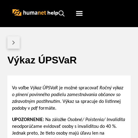
Humanet
Servicedesk
Výkaz ÚPSVaR
Vo voľbe
Výkaz ÚPSVaR
je možné spracovať
Ročný výkaz
o plnení povinného podielu zamestnávania občanov so
zdravotným postihnutím
. Výkaz sa spracuje do listinnej
podoby v
pdf
formáte.
UPOZORNENIE:
Na záložke
Osobné/ Poistenia/ Invalidita
neodporúčame evidovať osoby s invaliditou do 40 %.
Jednak preto, že tieto osoby majú úľavu len na