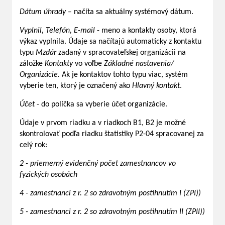
Dátum úhrady
– načíta sa aktuálny systémový dátum.
Vyplnil, Telefón, E-mail
- meno a kontakty osoby, ktorá
výkaz vyplnila. Údaje sa načítajú automaticky z kontaktu
typu
Mzdár
zadaný v spracovateľskej organizácii na
záložke
Kontakty
vo voľbe
Základné nastavenia/
Organizácie.
Ak je kontaktov tohto typu viac, systém
vyberie ten, ktorý je označený ako
Hlavný kontakt
.
Účet
- do políčka sa vyberie účet organizácie.
Údaje v prvom riadku a v riadkoch B1, B2 je možné
skontrolovať podľa riadku štatistiky P2-04 spracovanej za
celý rok:
2 - priemerný evidenčný počet zamestnancov vo
fyzických osobách
4 - zamestnanci z r. 2 so zdravotným postihnutím I (ZPI))
5 - zamestnanci z r. 2 so zdravotným postihnutím II (ZPII))