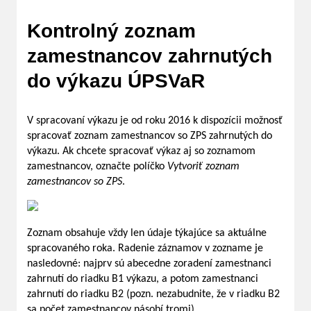
Kontrolný zoznam
zamestnancov zahrnutých
do výkazu ÚPSVaR
V spracovaní výkazu je od roku 2016 k dispozícii možnosť
spracovať zoznam zamestnancov so ZPS zahrnutých do
výkazu. Ak chcete spracovať výkaz aj so zoznamom
zamestnancov, označte políčko
Vytvoriť zoznam
zamestnancov so ZPS
.
Zoznam obsahuje vždy len údaje týkajúce sa aktuálne
spracovaného roka. Radenie záznamov v zozname je
nasledovné: najprv sú abecedne zoradení zamestnanci
zahrnutí do riadku B1 výkazu, a potom zamestnanci
zahrnutí do riadku B2 (pozn. nezabudnite, že v riadku B2
sa počet zamestnancov násobí tromi).