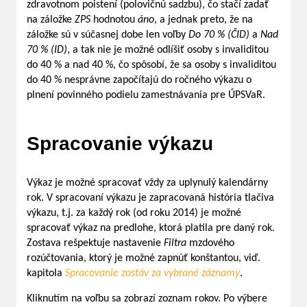
zdravotnom poistení (polovičnú sadzbu), čo stačí zadať
na záložke
ZPS
hodnotou
áno
, a jednak preto, že na
záložke sú v súčasnej dobe len voľby
Do 70 % (ČID)
a
Nad
70 % (ID)
, a tak nie je možné odlíšiť osoby s invaliditou
do 40 % a nad 40 %, čo spôsobí, že sa osoby s invaliditou
do 40 % nesprávne započítajú do ročného výkazu o
plnení povinného podielu zamestnávania pre ÚPSVaR.
Spracovanie výkazu
Výkaz je možné spracovať vždy za uplynulý kalendárny
rok. V spracovaní výkazu je zapracovaná história tlačiva
výkazu, t.j. za každý rok (od roku 2014) je možné
spracovať výkaz na predlohe, ktorá platila pre daný rok.
Zostava rešpektuje nastavenie
Filtra
mzdového
rozúčtovania, ktorý je možné zapnúť konštantou, viď.
kapitola
Spracovanie zostáv za vybrané záznamy
.
Kliknutím na voľbu sa zobrazí zoznam rokov. Po výbere