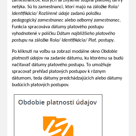
zamestnancov, ktorých sa zvýšenie stupňa platovej tarify
netýka. Sú to zamestnanci, ktorí majú na záložke
Rola/
Identifikácia/ Rozšírené údaje
zadanú položku
pedagogický zamestnanec
alebo
odborný zamestnanec
.
Funkcia spracováva dátumy platového postupu
vyhodnotené v políčku
Dátum najbližšieho platového
postupu
na záložke
Rola/ Identifikácia/ Plat. postupy
.
Po kliknutí na voľbu sa zobrazí modálne okno
Obdobie
platnosti údajov
na zadanie dátumu, ku ktorému sa budú
načítavať dátumy platového postupu. To umožňuje
spracovať prehľad platových postupov k rôznym
dátumom, teda dátumy predchádzajúcich alebo dátumy
budúcich platových postupov.