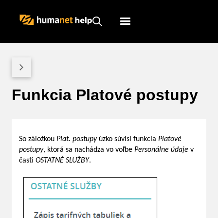
Humanet
Servicedesk
Funkcia Platové postupy
So záložkou
Plat. postupy
úzko súvisí funkcia
Platové
postupy
, ktorá sa nachádza vo voľbe
Personálne údaje
v
časti
OSTATNÉ SLUŽBY
.