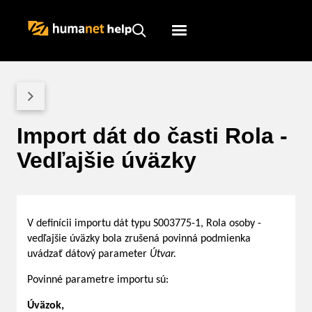
Humanet
Servicedesk
Import dát do časti Rola -
Vedľajšie úväzky
V definícii importu dát typu S003775-1, Rola osoby -
vedľajšie úväzky bola zrušená povinná podmienka
uvádzať dátový parameter
Útvar.
Povinné parametre importu sú:
Úväzok,