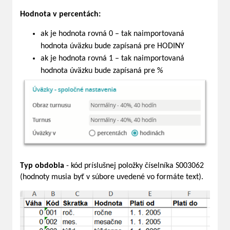
Hodnota v percentách:
ak je hodnota rovná 0 – tak naimportovaná
hodnota úväzku bude zapísaná pre HODINY
ak je hodnota rovná 1 – tak naimportovaná
hodnota úväzku bude zapísaná pre %
Typ obdobia
- kód príslušnej položky číselníka S003062
(hodnoty musia byť v súbore uvedené vo formáte text).