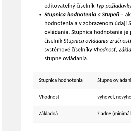
editovateľný číselník
Typ požiadavk
Stupnica hodnotenia
a
Stupeň
– ak
hodnotenia a v zobrazenom údaji
ovládania. Stupnica hodnotenia je
číselník
Stupnica ovládania zručností
systémové číselníky
Vhodnosť
,
Zákl
stupne ovládania.
Stupnica hodnotenia
Stupne ovládan
Vhodnosť
vyhovel, nevyho
Základná
žiadne (minimáln