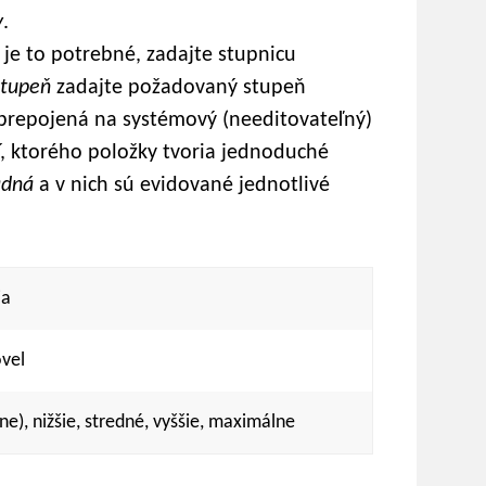
y
.
 je to potrebné, zadajte stupnicu
Stupeň
zadajte požadovaný stupeň
 prepojená na systémový (needitovateľný)
, ktorého položky tvoria jednoduché
adná
a v nich sú evidované jednotlivé
ia
vel
e), nižšie, stredné, vyššie, maximálne