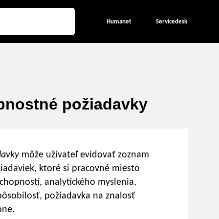
Humanet
Servicedesk
bnostné požiadavky
davky
môže užívateľ evidovať zoznam
adaviek, ktoré si pracovné miesto
chopností, analytického myslenia,
pôsobilosť, požiadavka na znalosť
bne.