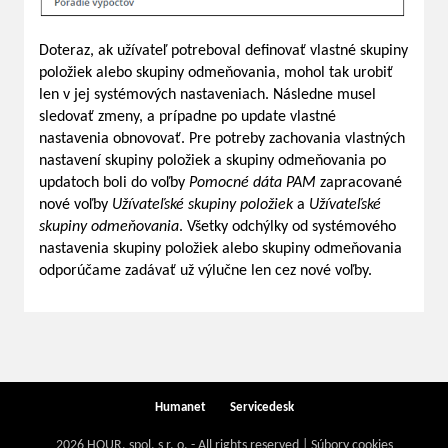
Doteraz, ak užívateľ potreboval definovať vlastné skupiny
položiek alebo skupiny odmeňovania, mohol tak urobiť
len v jej systémových nastaveniach. Následne musel
sledovať zmeny, a prípadne po update vlastné
nastavenia obnovovať. Pre potreby zachovania vlastných
nastavení skupiny položiek a skupiny odmeňovania po
updatoch boli do voľby
Pomocné dáta PAM
zapracované
nové voľby
Užívateľské skupiny položiek
a
Užívateľské
skupiny odmeňovania
. Všetky odchýlky od systémového
nastavenia skupiny položiek alebo skupiny odmeňovania
odporúčame zadávať už výlučne len cez nové voľby.
Humanet
Servicedesk
2026 HOUR, spol. s r. o. - All rights reserved | Súbory cookies