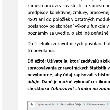
zamestnancovi v súvislosti so zamestna
predpisov, kolektívnej zmluvy, pracovne
4201 ani do položiek v ostatných moduloc
poslancov po skončení výkonu funkcie v z
poznámky sa uvedie, o aké iné peňažné 
Do číselníka zdravotníckych povolaní b
tri povolania.
Dôležité
: Užívatelia, ktorí zadávajú aké
spracovávania zdravotníckych štatistík v
nevyhnutné, aby údaj zapisovali s histo
údaje
. Dané je možné vykonať cez ikon
checkboxu
Zobrazovať stránku na zadan