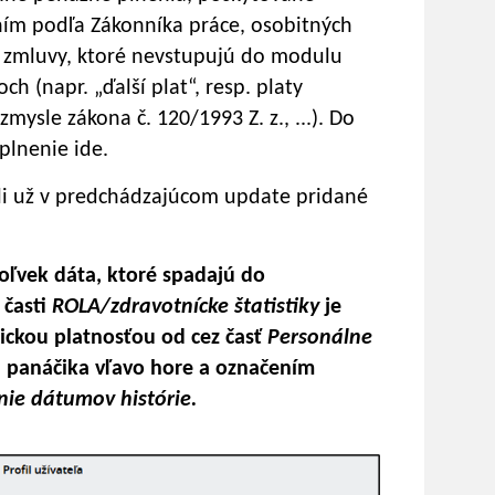
ním podľa Zákonníka práce, osobitných
j zmluvy, ktoré nevstupujú do modulu
h (napr. „ďalší plat“, resp. platy
mysle zákona č. 120/1993 Z. z., ...). Do
plnenie ide.
oli už v predchádzajúcom update pridané
koľvek dáta, ktoré spadajú do
 časti
ROLA/zdravotnícke štatistiky
je
rickou platnosťou od cez časť
Personálne
u panáčika vľavo hore a označením
ie dátumov histórie.