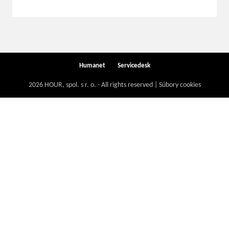
Humanet
Servicedesk
2026 HOUR, spol. s r. o. - All rights reserved | Súbory cookies