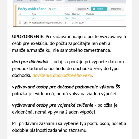
UPOZORNENIE:
Pri zadávaní údaju o počte vyživovaných
osôb pre exekúciu do počtu započítajte len deti a
manžela/manželku, nie samotného zamestnanca.
deti pre dôchodok
– údaj sa použije pri výpočte dátumu
predpokladaného odchodu do dôchodku ženy do typu
dôchodku
dovŕšenie dôchodkového veku
.
vyživované osoby pre dočasné pozbavenie výkonu ŠS
–
položka je evidenčná, nemá vplyv na žiaden výpočet.
vyživované osoby pre vojenské cvičenie
- položka je
evidenčná, nemá vplyv na žiaden výpočet.
Pri pridávaní záznamu sa vyberie typ počtu osôb, počet a
obdobie platnosti zadaného záznamu.