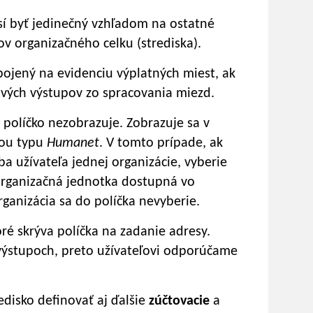
í byť jedinečný vzhľadom na ostatné
ov organizačného celku (strediska).
ojený na evidenciu výplatných miest, ak
ových výstupov zo spracovania miezd.
políčko nezobrazuje. Zobrazuje sa v
iou typu
Humanet
. V tomto prípade, ak
iba užívateľa jednej organizácie, vyberie
 organizačná jednotka dostupná vo
organizácia sa do políčka nevyberie.
oré skrýva políčka na zadanie adresy.
výstupoch, preto užívateľovi odporúčame
edisko definovať aj ďalšie
zúčtovacie
a