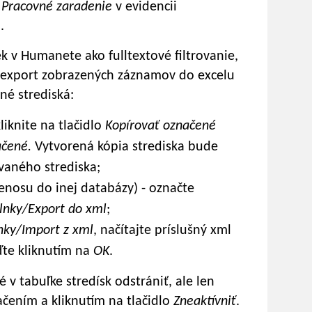
e
Pracovné
zaradenie
v evidencii
e
.
k v Humanete ako fulltextové filtrovanie,
 export zobrazených záznamov do excelu
né strediská:
liknite na tlačidlo
Kopírovať označené
ačené.
Vytvorená kópia strediska bude
vaného strediska;
enosu do inej databázy) - označte
lnky/Export do xml
;
nky/Import z xml
, načítajte príslušný xml
ďte kliknutím na
OK
.
v tabuľke stredísk odstrániť, ale len
ačením a kliknutím na tlačidlo
Zneaktívniť
.