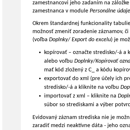
zamestnancovi jeho zadaním na záložk
zamestnanca v module
Personálne
údaj
Okrem štandardnej funkcionality tabulie
možnosť zmeniť zoradenie záznamov, či
(voľba
Doplnky/ Export do excelu
) je mož
kopírovať – označte stredisko/-á a k
alebo voľbu
Doplnky/Kopírovať ozn
mať kód zložený z C_ a kódu kopíro
exportovať do xml (pre účely ich pr
stredisko/-á a kliknite na voľbu
Dop
importovať z xml – kliknite na
Dopl
súbor so strediskami a výber potvr
Evidovaný záznam strediska nie je možné 
zaradiť medzi neaktívne dáta - jeho ozn