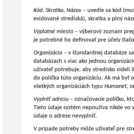
Kód, Skratka, Názov
– uvedie sa kód (mus
evidované strediská), skratka a plný náz
Výplatné miesto
– výberový zoznam prep
je potrebné ho definovať pre účely tlač
Organizácia
– v štandardnej databáze sa 
databázach s viac ako jednou organizác
užívateľ potrebuje, aby stredisko videli 
do políčka túto organizáciu. Ak má byť
všetkých organizáciách typu
Humanet
, 
Vyplniť adresu
– označovacie políčko, kt
Tieto údaje systém nepoužíva nikde vo 
údaje o adrese nevyplniť.
V prípade potreby môže užívateľ pre str