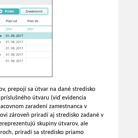
v, prepojí sa útvar na dané stredisko
i príslušného útvaru (viď evidencia
pracovnom zaradení zamestnanca v
vi zároveň priradí aj stredisko zadané v
ereprezentujú skupiny útvarov, ale
och, priradí sa stredisko priamo