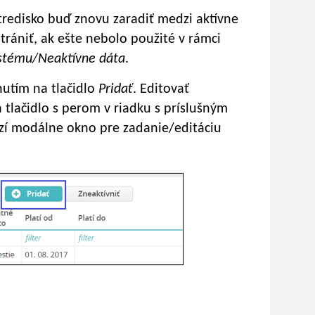
tredisko buď znovu zaradiť medzi aktívne
rániť, ak ešte nebolo použité v rámci
stému/Neaktívne dáta
.
nutím na tlačidlo
Pridať
. Editovať
 tlačidlo s perom v riadku s príslušným
zí modálne okno pre zadanie/editáciu