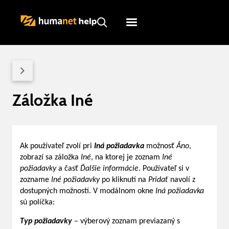
Humanet
Servicedesk
Záložka Iné
Ak používateľ zvolí pri
Iná požiadavka
možnosť
Áno
,
zobrazí sa záložka
Iné
, na ktorej je zoznam
Iné
požiadavky
a časť
Ďalšie informácie
. Používateľ si v
zozname
Iné požiadavky
po kliknutí na
Pridať
navolí z
dostupných možností. V modálnom okne
Iná požiadavka
sú políčka:
Typ požiadavky
– výberový zoznam previazaný s