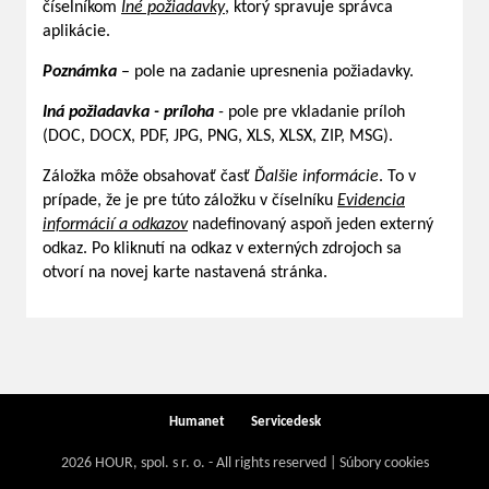
číselníkom
Iné požiadavky
, ktorý spravuje správca
aplikácie.
Poznámka
– pole na zadanie upresnenia požiadavky.
Iná požiadavka - príloha
-
pole pre vkladanie príloh
(DOC, DOCX, PDF, JPG, PNG, XLS, XLSX, ZIP, MSG).
Záložka môže obsahovať časť
Ďalšie informácie
. To v
prípade, že je pre túto záložku v číselníku
Evidencia
informácií a odkazov
nadefinovaný aspoň jeden externý
odkaz. Po kliknutí na odkaz v externých zdrojoch sa
otvorí na novej karte nastavená stránka.
Humanet
Servicedesk
2026 HOUR, spol. s r. o. - All rights reserved | Súbory cookies