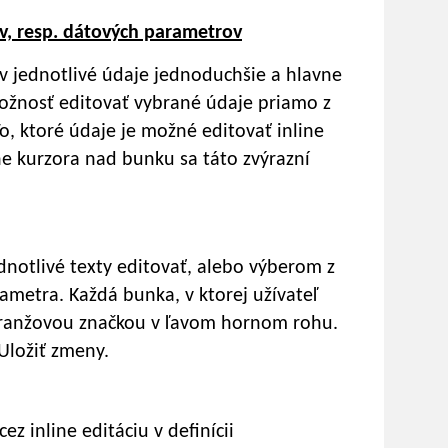
cov, resp. dátových parametrov
jednotlivé údaje jednoduchšie a hlavne
možnosť editovať vybrané údaje priamo z
 To, ktoré údaje je možné editovať inline
ne kurzora nad bunku sa táto zvýrazní
dnotlivé texty editovať, alebo výberom z
metra. Každá bunka, v ktorej užívateľ
oranžovou značkou v ľavom hornom rohu.
 Uložiť zmeny.
z inline editáciu v definícii