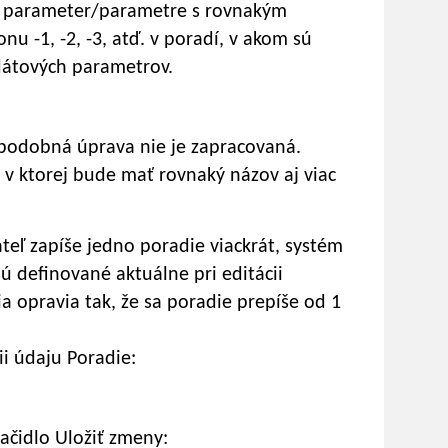
uje parameter/parametre s rovnakým
u -1, -2, -3, atď. v poradí, v akom sú
dátových parametrov.
podobná úprava nie je zapracovaná.
 v ktorej bude mať rovnaký názov aj viac
vateľ zapíše jedno poradie viackrát, systém
ú definované aktuálne pri editácii
a opravia tak, že sa poradie prepíše od 1
i údaju Poradie:
ačidlo Uložiť zmeny: