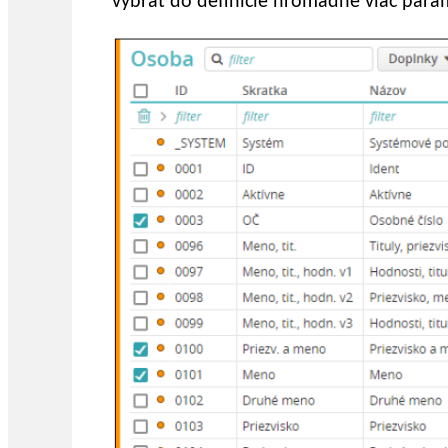
vybrať do definície hromadne viac para