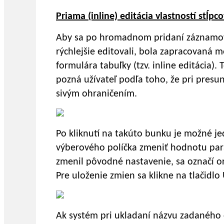
Priama (inline) editácia vlastností stĺp
Aby sa po hromadnom pridaní záznamov 
rýchlejšie editovali, bola zapracovaná 
formulára tabuľky (tzv. inline editácia).
pozná užívateľ podľa toho, že pri presu
sivým ohraničením.
Po kliknutí na takúto bunku je možné je
výberového políčka zmeniť hodnotu para
zmenil pôvodné nastavenie, sa označí 
Pre uloženie zmien sa klikne na tlačidlo
Ak systém pri ukladaní názvu zadaného ce