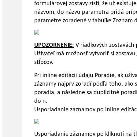
formulárovej zostavy zistí, že už exist
názvom, do názvu parametra pridá prípon
parametre zoradené v tabuľke Zoznam 
UPOZORNENIE:
V riadkových zostavách 
Užívateľ má možnosť vytvoriť si zostavu,
stĺpcov.
Pri inline editácii údaju Poradie, ak uží
záznamy najprv zoradí podľa toho, ako s
poradia, a následne sa duplicitné poradi
do n.
Usporiadanie záznamov po inline editáci
Usporiadanie záznamov po kliknutí na tl