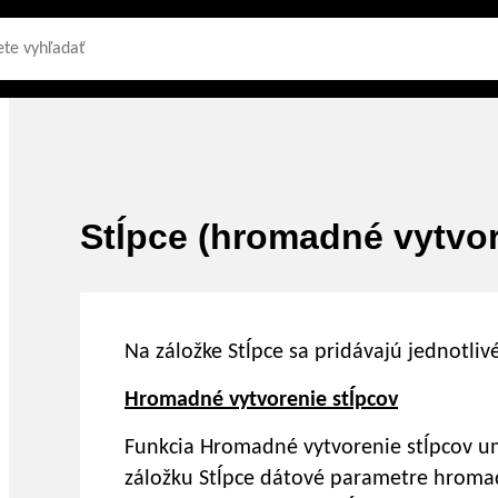
Stĺpce (hromadné vytvo
Na záložke Stĺpce sa pridávajú jednotliv
Hromadné vytvorenie stĺpcov
Funkcia Hromadné vytvorenie stĺpcov umo
záložku Stĺpce dátové parametre hromad