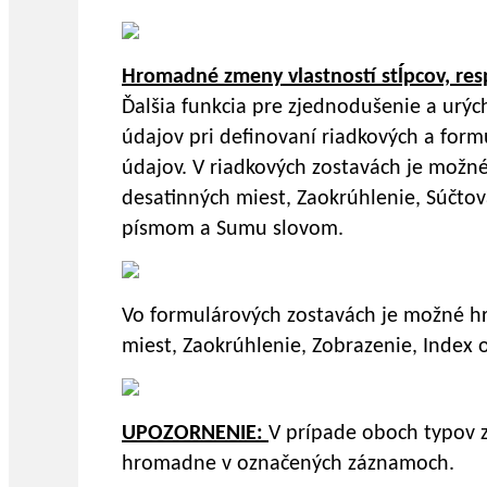
Hromadné zmeny vlastností stĺpcov, re
Ďalšia funkcia pre zjednodušenie a urýc
údajov pri definovaní riadkových a for
údajov. V riadkových zostavách je možn
desatinných miest, Zaokrúhlenie, Súčto
písmom a Sumu slovom.
Vo formulárových zostavách je možné h
miest, Zaokrúhlenie, Zobrazenie, Index
UPOZORNENIE:
V prípade oboch typov z
hromadne v označených záznamoch.