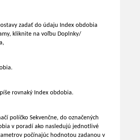
 zostavy zadať do údaju Index obdobia
my, kliknite na voľbu Doplnky/
a,
obia.
píše rovnaký Index obdobia.
načí políčko Sekvenčne, do označených
ia v poradí ako nasledujú jednotlivé
rametrov počínajúc hodnotou zadanou v