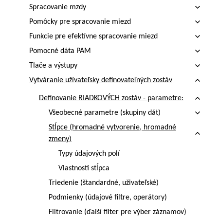
Spracovanie mzdy
Pomôcky pre spracovanie miezd
Funkcie pre efektívne spracovanie miezd
Pomocné dáta PAM
Tlače a výstupy
Vytváranie užívateľsky definovateľných zostáv
Definovanie RIADKOVÝCH zostáv - parametre:
Všeobecné parametre (skupiny dát)
Stĺpce (hromadné vytvorenie, hromadné
zmeny)
Typy údajových polí
Vlastnosti stĺpca
Triedenie (štandardné, uživateľské)
Podmienky (údajové filtre, operátory)
Filtrovanie (ďalší filter pre výber záznamov)