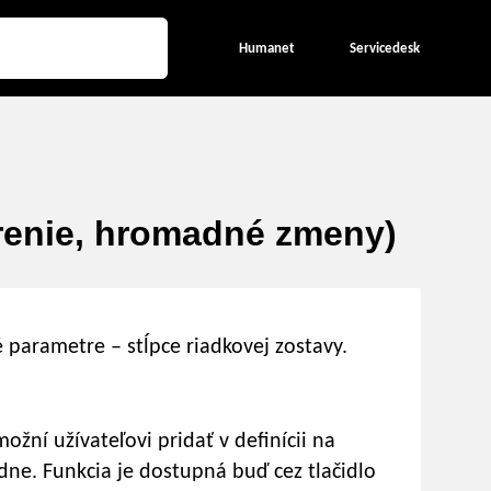
Humanet
Servicedesk
renie, hromadné zmeny)
é parametre – stĺpce riadkovej zostavy.
žní užívateľovi pridať v definícii na
ne. Funkcia je dostupná buď cez tlačidlo