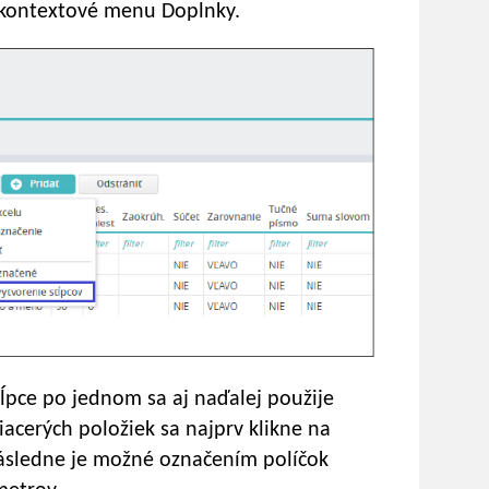
 kontextové menu Doplnky.
tĺpce po jednom sa aj naďalej použije
iacerých položiek sa najprv klikne na
následne je možné označením políčok