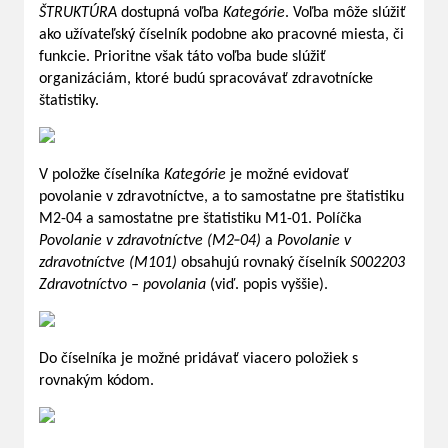
ŠTRUKTÚRA
dostupná voľba
Kategórie
. Voľba môže slúžiť
ako užívateľský číselník podobne ako pracovné miesta, či
funkcie. Prioritne však táto voľba bude slúžiť
organizáciám, ktoré budú spracovávať zdravotnícke
štatistiky.
V položke číselníka
Kategórie
je možné evidovať
povolanie v zdravotníctve, a to samostatne pre štatistiku
M2-04 a samostatne pre štatistiku M1-01. Políčka
Povolanie v zdravotníctve (M2‑04)
a
Povolanie v
zdravotníctve (M101)
obsahujú rovnaký číselník
S002203
Zdravotníctvo – povolania
(viď. popis vyššie).
Do číselníka je možné pridávať viacero položiek s
rovnakým kódom.