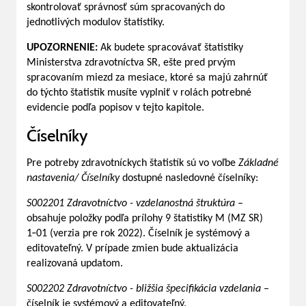
skontrolovať správnosť súm spracovaných do
jednotlivých modulov štatistiky.
UPOZORNENIE:
Ak budete spracovávať štatistiky
Ministerstva zdravotníctva SR, ešte pred prvým
spracovaním miezd za mesiace, ktoré sa majú zahrnúť
do týchto štatistík musíte vyplniť v rolách potrebné
evidencie podľa popisov v tejto kapitole.
Číselníky
Pre potreby zdravotníckych štatistík sú vo voľbe
Základné
nastavenia/ Číselníky
dostupné nasledovné číselníky:
S002201 Zdravotníctvo - vzdelanostná štruktúra
–
obsahuje položky podľa prílohy 9 štatistiky M (MZ SR)
1‑01 (verzia pre rok 2022). Číselník je systémový a
editovateľný. V prípade zmien bude aktualizácia
realizovaná updatom.
S002202 Zdravotníctvo - bližšia špecifikácia vzdelania
–
číselník je systémový a editovateľný.