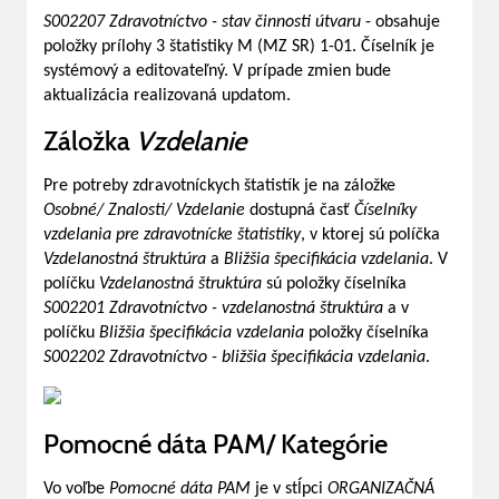
S002207 Zdravotníctvo - stav činnosti útvaru
- obsahuje
položky prílohy 3 štatistiky M (MZ SR) 1-01. Číselník je
systémový a editovateľný. V prípade zmien bude
aktualizácia realizovaná updatom.
Záložka
Vzdelanie
Pre potreby zdravotníckych štatistík je na záložke
Osobné/ Znalosti/ Vzdelanie
dostupná časť
Číselníky
vzdelania pre zdravotnícke štatistiky
, v ktorej sú políčka
Vzdelanostná štruktúra
a
Bližšia špecifikácia vzdelania
. V
políčku
Vzdelanostná štruktúra
sú položky číselníka
S002201 Zdravotníctvo - vzdelanostná štruktúra
a v
políčku
Bližšia špecifikácia vzdelania
položky číselníka
S002202 Zdravotníctvo - bližšia špecifikácia vzdelania
.
Pomocné dáta PAM/ Kategórie
Vo voľbe
Pomocné dáta PAM
je v stĺpci
ORGANIZAČNÁ