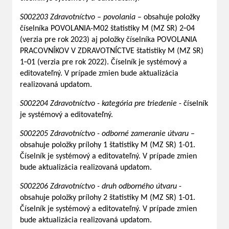
S002203 Zdravotníctvo – povolania
– obsahuje položky
číselníka POVOLANIA-M02 štatistiky M (MZ SR) 2‑04
(verzia pre rok 2023) aj položky číselníka POVOLANIA
PRACOVNÍKOV V ZDRAVOTNÍCTVE štatistiky M (MZ SR)
1‑01 (verzia pre rok 2022). Číselník je systémový a
editovateľný. V prípade zmien bude aktualizácia
realizovaná updatom.
S002204 Zdravotníctvo - kategória pre triedenie
- číselník
je systémový a editovateľný.
S002205 Zdravotníctvo - odborné zameranie útvaru
–
obsahuje položky prílohy 1 štatistiky M (MZ SR) 1-01.
Číselník je systémový a editovateľný. V prípade zmien
bude aktualizácia realizovaná updatom.
S002206 Zdravotníctvo - druh odborného útvaru
-
obsahuje položky prílohy 2 štatistiky M (MZ SR) 1-01.
Číselník je systémový a editovateľný. V prípade zmien
bude aktualizácia realizovaná updatom.