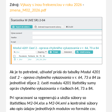
Zdroj:
Výkazy s inou frekvenciou v roku 2026
-
zmena_M02_2026.pdf
Ak je to potrebné, užívateľ pridá do tabuľky
Modul 4201
časť 2 – oprava chybného vykazovania v r. 64, 73 a 84
za
jednotlivé stĺpce 2. časti modulu 4201 štatistiky sumy
opráv chybného vykazovania v riadkoch 64, 73 a 84.
Pri spracovaní sa vygenerujú a uložia súbory so
štatistikou
M2-04.xlsx
a
M2-04.xml
a kontrolné súbory
ako opis údajov jednotlivých modulov vo formáte
csv
.