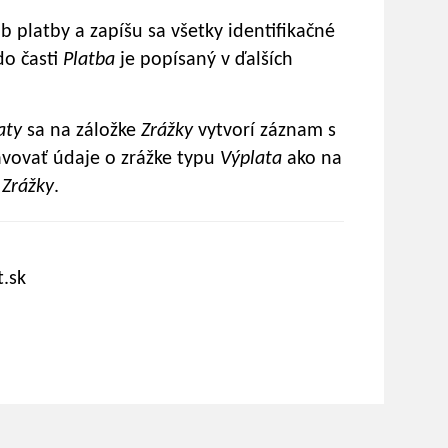
ob platby a zapíšu sa všetky identifikačné
do časti
Platba
je popísaný v ďalších
aty
sa na záložke
Zrážky
vytvorí záznam s
vovať údaje o zrážke typu
Výplata
ako na
e
Zrážky
.
.sk