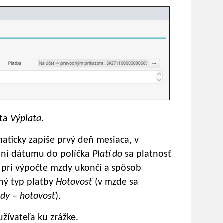
ota
Výplata
.
aticky zapíše prvý deň mesiaca, v
aní dátumu do políčka
Platí do
sa platnosť
a
pri výpočte mzdy ukončí a spôsob
ný typ platby
Hotovosť
(v mzde sa
dy – hotovosť
).
žívateľa ku zrážke.