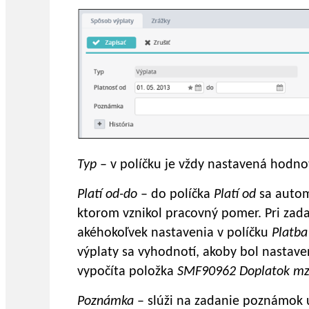
Typ
– v políčku je vždy nastavená hodn
Platí od-do
– do políčka
Platí od
sa autom
ktorom vznikol pracovný pomer. Pri zad
akéhokoľvek nastavenia v políčku
Platb
výplaty sa vyhodnotí, akoby bol nastave
vypočíta položka
SMF90962 Doplatok mz
Poznámka
– slúži na zadanie poznámok u