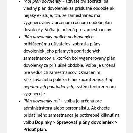
Môj plán dovolenky
– užívateľovi zobrazí iba
vlastný plán dovoleniek za príslušné obdobie ak
nejaký existuje, tzn. že zamestnanec má
vygenerovaný v určenom ročnom období plán
dovolenky. Voľba je určená pre zamestnancov.
Plán dovolenky mojich podriadených
–
prihlásenému užívateľovi zobrazia plány
dovoleniek jeho priamych podriadených
zamestnancov, u ktorých bol vygenerovaný plán
dovolenky za príslušné obdobie. Voľba je určená
pre vedúcich zamestnancov. Označením
zaškrtávacieho políčka (checkboxu)
zobraziť aj
nepriamych podriadených
, systém tento zoznam
vygeneruje.
Plán dovolenky rolí
– voľba je určená pre
administrátora alebo personalistu. Ak chcete
pridať iného zamestnanca je potbrebné kliknúť na
voľbu
Doplnky > Spravovať plány dovoleniek >
Pridať plán.