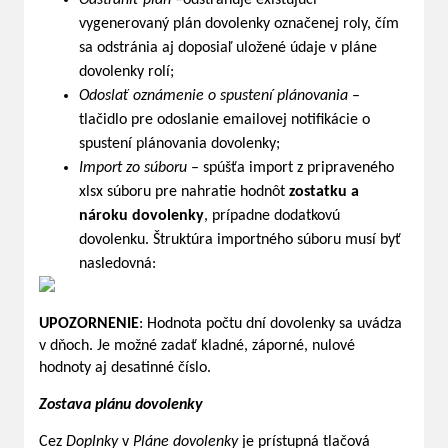
vygenerovaný plán dovolenky označenej roly, čím
sa odstránia aj doposiaľ uložené údaje v pláne
dovolenky rolí;
Odoslať oznámenie o spustení plánovania
–
tlačidlo pre odoslanie emailovej notifikácie o
spustení plánovania dovolenky;
Import zo súboru
– spúšťa import z pripraveného
xlsx súboru pre nahratie hodnôt
zostatku a
nároku dovolenky
, prípadne dodatkovú
dovolenku. Štruktúra importného súboru musí byť
nasledovná:
UPOZORNENIE
: Hodnota počtu dní dovolenky sa uvádza
v dňoch. Je možné zadať kladné, záporné, nulové
hodnoty aj desatinné číslo.
Zostava plánu dovolenky
Cez
Doplnky
v
Pláne dovolenky
je prístupná tlačová