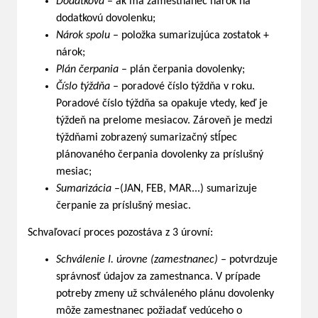
Dodatková
– ak má zamestnanec nárok na
dodatkovú dovolenku;
Nárok spolu
– položka sumarizujúca zostatok +
nárok;
Plán
čerpania
– plán čerpania dovolenky;
Číslo týždňa
– poradové číslo týždňa v roku.
Poradové číslo týždňa sa opakuje vtedy, keď je
týždeň na prelome mesiacov. Zároveň je medzi
týždňami zobrazený sumarizačný stĺpec
plánovaného čerpania dovolenky za príslušný
mesiac;
Sumarizácia
–(JAN, FEB, MAR...) sumarizuje
čerpanie za príslušný mesiac.
Schvaľovací proces pozostáva z 3 úrovní:
Schválenie I. úrovne (zamestnanec)
– potvrdzuje
správnosť údajov za zamestnanca. V prípade
potreby zmeny už schváleného plánu dovolenky
môže zamestnanec požiadať vedúceho o