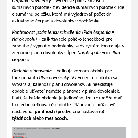
Čerpanie dovolenky
– výberové pole aktívnych
sumárnych položiek z evidencie sumárnych položiek. Ide
o sumárnu položku, ktorá má vyjadrovať počet dní
aktuálneho čerpania dovolenky v dochádzke.
Kontrolovať podmienku schválenia (Plán čerpania =
Nárok spolu)
– zaškrtávacie políčko (checkbox) pre
zapnutie / vypnutie podmienky, kedy systém kontroluje v
zozname plánu dovolenky stĺpec
Nárok spolu
voči
Plán
čerpania
.
Obdobie plánovania
– definuje zoznam období pre
funkcionalitu
Plán dovolenky
. Vytvorením obdobia sa
vytvára aj kalendár plánu dovolenky. Ak neexistuje
obdobie užívateľ nemôže plánovať v pláne dovoleniek.
Platí, že každé obdobie je jedinečné, tzn. rok môže mať
iba jedno definované obdobie. Plánovanie môže byť
nastavené
po dňoch
(predvolené nastavenie),
týždňoch
alebo
mesiacoch.