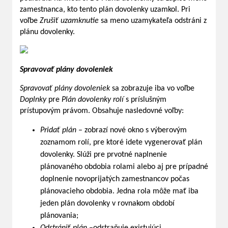
zamestnanca, kto tento plán dovolenky uzamkol. Pri
voľbe
Zrušiť uzamknutie
sa meno uzamykateľa odstráni z
plánu dovolenky.
Spravovať plány dovoleniek
Spravovať plány dovoleniek
sa zobrazuje iba vo voľbe
Doplnky
pre
Plán dovolenky rolí
s príslušným
prístupovým právom. Obsahuje nasledovné voľby:
Pridať plán
– zobrazí nové okno s výberovým
zoznamom rolí, pre ktoré idete vygenerovať plán
dovolenky. Slúži pre prvotné naplnenie
plánovaného obdobia rolami alebo aj pre prípadné
doplnenie novoprijatých zamestnancov počas
plánovacieho obdobia. Jedna rola môže mať iba
jeden plán dovolenky v rovnakom období
plánovania;
Odstrániť plán
–odstraňuje existujúci