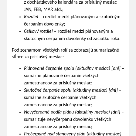
z dochádzkového kalendára za príslušný mesiac
JAN, FEB, MAR atď.;
Rozdiel
– rozdiel medzi plánovaným a skutočným
čerpaním dovolenky;
Celkový rozdiel
– rozdiel medzi plánovaným a
skutočným čerpaním dovolenky od začiatku roka.
Pod zoznamom všetkých rolí sa zobrazujú sumarizačné
stĺpce za príslušný mesiac:
Plánované čerpanie spolu (aktuálny mesiac) [dni]
–
sumárne plánované čerpanie všetkých
zamestnancov za príslušný mesiac;
Skutočné čerpanie spolu (aktuálny mesiac) [dni]
–
sumárne skutočné čerpanie všetkých
zamestnancov za príslušný mesiac;
Nevyčerpané podľa plánu (aktuálny mesiac) [dni]
–
sumarizuje nevyčerpanú dovolenku všetkých
zamestnancov za príslušný mesiac;
Prečerpané nad stanovený plán (aktuálny mesiac)