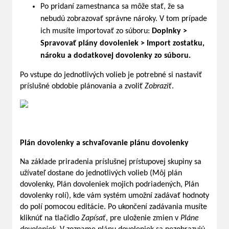
Po pridaní zamestnanca sa môže stať, že sa
nebudú zobrazovať správne nároky. V tom prípade
ich musíte importovať zo súboru:
Doplnky >
Spravovať plány dovoleniek > Import zostatku,
nároku a dodatkovej dovolenky zo súboru.
Po vstupe do jednotlivých volieb je potrebné si nastaviť
príslušné obdobie plánovania a zvoliť
Zobraziť
.
Plán dovolenky a schvaľovanie plánu dovolenky
Na základe priradenia príslušnej prístupovej skupiny sa
užívateľ dostane do jednotlivých volieb (Môj plán
dovolenky, Plán dovoleniek mojich podriadených, Plán
dovolenky rolí), kde vám systém umožní zadávať hodnoty
do polí pomocou editácie. Po ukončení zadávania musíte
kliknúť na tlačidlo
Zapísať
, pre uloženie zmien v
Pláne