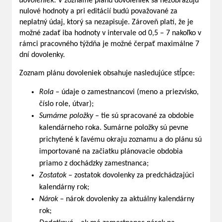
dovoleniek
. V zozname plánu dovoleniek sa nezobrazujú
nulové hodnoty a pri editácií budú považované za
neplatný údaj, ktorý sa nezapisuje. Zároveň platí, že je
možné zadať iba hodnoty v intervale od 0,5 – 7 nakoľko v
rámci pracovného týždňa je možné čerpať maximálne 7
dní dovolenky.
Zoznam plánu dovoleniek obsahuje nasledujúce stĺpce:
Rola
– údaje o zamestnancovi (meno a priezvisko,
číslo role, útvar);
Sumárne položky
– tie sú spracované za obdobie
kalendárneho roka. Sumárne položky sú pevne
prichytené k ľavému okraju zoznamu a do plánu sú
importované na začiatku plánovacie obdobia
priamo z dochádzky zamestnanca;
Zostatok
– zostatok dovolenky za predchádzajúci
kalendárny rok;
Nárok
– nárok dovolenky za aktuálny kalendárny
rok;