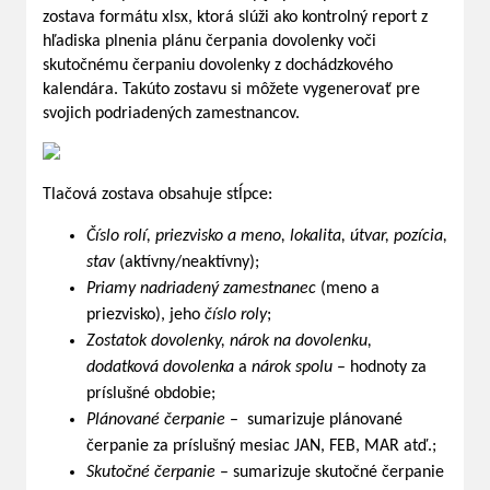
zostava formátu xlsx, ktorá slúži ako kontrolný report z
hľadiska plnenia plánu čerpania dovolenky voči
skutočnému čerpaniu dovolenky z dochádzkového
kalendára. Takúto zostavu si môžete vygenerovať pre
svojich podriadených zamestnancov.
Tlačová zostava obsahuje stĺpce:
Číslo rolí, priezvisko a meno, lokalita, útvar, pozícia,
stav
(aktívny/neaktívny);
Priamy nadriadený zamestnanec
(meno a
priezvisko), jeho
číslo roly
;
Zostatok dovolenky, nárok na dovolenku,
dodatková dovolenka
a
nárok spolu
– hodnoty za
príslušné obdobie;
Plánované čerpanie
– sumarizuje plánované
čerpanie za príslušný mesiac JAN, FEB, MAR atď.;
Skutočné čerpanie
– sumarizuje skutočné čerpanie