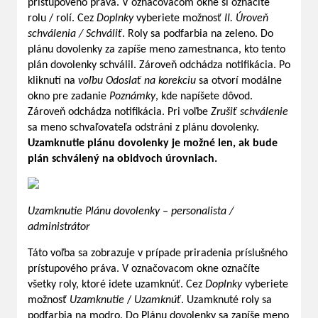
prístupového práva. V označovacom okne si označíte
rolu / rolí. Cez
Doplnky
vyberiete možnosť
II. Úroveň
schválenia / Schváliť
. Roly sa podfarbia na zeleno. Do
plánu dovolenky za zapíše meno zamestnanca, kto tento
plán dovolenky schválil. Zároveň odchádza notifikácia. Po
kliknutí na
voľbu Odoslať na korekciu
sa otvorí modálne
okno pre zadanie
Poznámky
, kde napíšete dôvod.
Zároveň odchádza notifikácia. Pri voľbe
Zrušiť schválenie
sa meno schvaľovateľa odstráni z plánu dovolenky.
Uzamknutie plánu dovolenky je možné len, ak bude
plán schválený na obidvoch úrovniach.
Uzamknutie Plánu dovolenky – personalista /
administrátor
Táto voľba sa zobrazuje v prípade priradenia príslušného
prístupového práva. V označovacom okne označíte
všetky roly, ktoré idete uzamknúť. Cez
Doplnky
vyberiete
možnosť
Uzamknutie
/
Uzamknúť
. Uzamknuté roly sa
podfarbia na modro. Do Plánu dovolenky sa zapíše meno