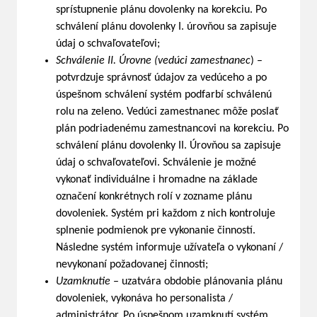
sprístupnenie plánu dovolenky na korekciu. Po
schválení plánu dovolenky I. úrovňou sa zapisuje
údaj o schvaľovateľovi;
Schválenie II. Úrovne (vedúci zamestnanec
) –
potvrdzuje správnosť údajov za vedúceho a po
úspešnom schválení systém podfarbí schválenú
rolu na zeleno. Vedúci zamestnanec môže poslať
plán podriadenému zamestnancovi na korekciu. Po
schválení plánu dovolenky II. Úrovňou sa zapisuje
údaj o schvaľovateľovi. Schválenie je možné
vykonať individuálne i hromadne na základe
označení konkrétnych rolí v zozname plánu
dovoleniek. Systém pri každom z nich kontroluje
splnenie podmienok pre vykonanie činností.
Následne systém informuje užívateľa o vykonaní /
nevykonaní požadovanej činnosti;
Uzamknutie
– uzatvára obdobie plánovania plánu
dovoleniek, vykonáva ho personalista /
administrátor. Po úspešnom uzamknutí systém