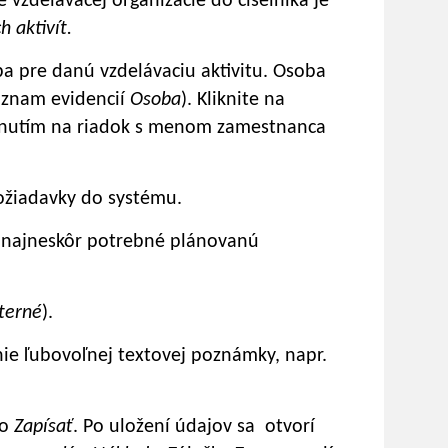
ie vzdelávacej organizácie do číselníka je
h aktivít.
 pre danú vzdelávaciu aktivitu. Osoba
oznam evidencií
Osoba
). Kliknite na
iknutím na riadok s menom zamestnanca
ožiadavky do systému.
 najneskôr potrebné plánovanú
terné
).
nie ľubovoľnej textovej poznámky, napr.
lo
Zapísať
. Po uložení údajov sa otvorí