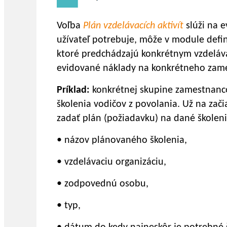
Voľba
Plán vzdelávacích aktivít
slúži na 
užívateľ potrebuje, môže v module defin
ktoré predchádzajú konkrétnym vzdeláv
evidované náklady na konkrétneho zam
Príklad:
konkrétnej skupine zamestnanco
školenia vodičov z povolania. Už na zač
zadať plán (požiadavku) na dané školenie
• názov plánovaného školenia,
• vzdelávaciu organizáciu,
• zodpovednú osobu,
• typ,