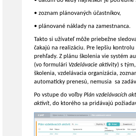
• dátum do kedy najneskôr je potrebné š
• zoznam plánovaných účastníkov,
• plánované náklady na zamestnanca.
Takto si užívateľ môže priebežne sledo
čakajú na realizáciu. Pre lepšiu kontrol
prehľady. Z plánu školenia vie systém au
(vo formulári
Vzdelávacie aktivity
) s tým
školenia, vzdelávacia organizácia, zozna
automaticky prenesú, nemusia sa zadáv
Po vstupe do voľby
Plán vzdelávacích akt
aktivít
, do ktorého sa pridávajú požiadav