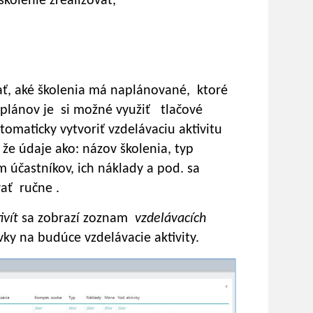
kolenie zrealizovať,
vať, aké školenia má naplánované, ktoré
u plánov je si možné využiť tlačové
tomaticky vytvoriť vzdelávaciu aktivitu
, že údaje ako: názov školenia, typ
m účastníkov, ich náklady a pod. sa
ať ručne .
ivít
sa zobrazí zoznam
vzdelávacích
ky na budúce vzdelávacie aktivity.