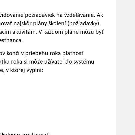
evidovanie požiadaviek na vzdelávanie. Ak
ovať najskôr plány školení (požiadavky),
acím aktivitám. V každom pláne môžu byť
estnanca.
v končí v priebehu roka platnosť
iatku roka si môže užívateľ do systému
, v ktorej vyplní: