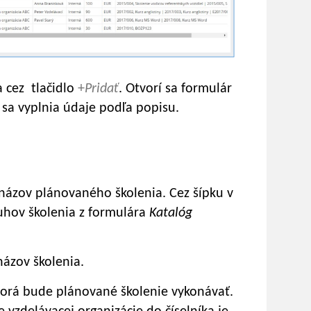
a cez tlačidlo
+
Pridať
. Otvorí sa formulár
 sa vyplnia údaje podľa popisu.
názov plánovaného školenia. Cez šípku v
uhov školenia z formulára
Katalóg
ázov školenia.
torá bude plánované školenie vykonávať.