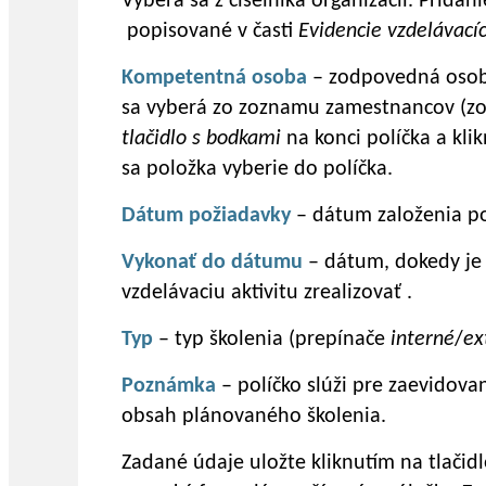
Vyberá sa z číselníka organizácií. Pridan
popisované v časti
Evidencie vzdelávacíc
Kompetentná osoba
– zodpovedná osoba
sa vyberá zo zoznamu zamestnancov (z
tlačidlo s bodkami
na konci políčka a kl
sa položka vyberie do políčka.
Dátum požiadavky
– dátum založenia p
Vykonať do dátumu
– dátum, dokedy je
vzdelávaciu aktivitu zrealizovať .
Typ
– typ školenia (prepínače
interné
/
ex
Poznámka
– políčko slúži pre zaevidova
obsah plánovaného školenia.
Zadané údaje uložte kliknutím na tlačid