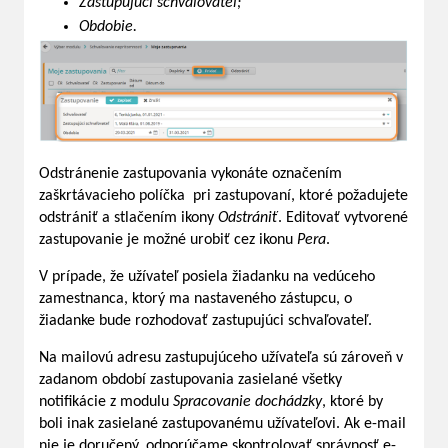
Zastupujúci schvaľovateľ;
Obdobie.
Odstránenie zastupovania vykonáte označením
zaškrtávacieho políčka pri zastupovaní, ktoré požadujete
odstrániť a stlačením ikony
Odstrániť
. Editovať vytvorené
zastupovanie je možné urobiť cez ikonu
Pera
.
V prípade, že užívateľ posiela žiadanku na vedúceho
zamestnanca, ktorý ma nastaveného zástupcu, o
žiadanke bude rozhodovať zastupujúci schvaľovateľ.
Na mailovú adresu zastupujúceho užívateľa sú zároveň v
zadanom období zastupovania zasielané všetky
notifikácie z modulu
Spracovanie dochádzky
, ktoré by
boli inak zasielané zastupovanému užívateľovi. Ak e-mail
nie je doručený, odporúčame skontrolovať správnosť e-