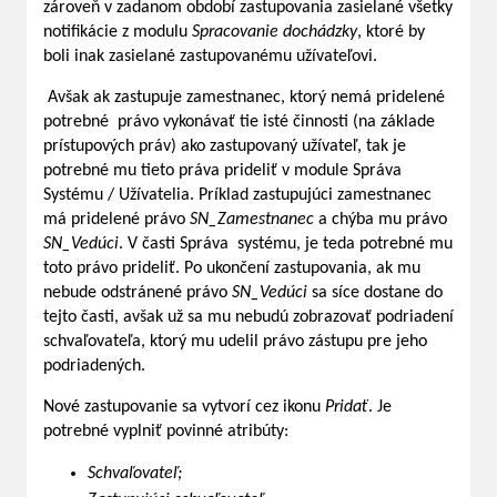
zároveň v zadanom období zastupovania zasielané všetky
notifikácie z modulu
Spracovanie dochádzky
, ktoré by
boli inak zasielané zastupovanému užívateľovi.
Avšak ak zastupuje zamestnanec, ktorý nemá pridelené
potrebné právo vykonávať tie isté činnosti (na základe
prístupových práv) ako zastupovaný užívateľ, tak je
potrebné mu tieto práva prideliť v module Správa
Systému / Užívatelia. Príklad zastupujúci zamestnanec
má pridelené právo
SN_Zamestnanec
a chýba mu právo
SN_Vedúci
. V časti Správa systému, je teda potrebné mu
toto právo prideliť. Po ukončení zastupovania, ak mu
nebude odstránené právo
SN_Vedúci
sa síce dostane do
tejto časti, avšak už sa mu nebudú zobrazovať podriadení
schvaľovateľa, ktorý mu udelil právo zástupu pre jeho
podriadených.
Nové zastupovanie sa vytvorí cez ikonu
Pridať
. Je
potrebné vyplniť povinné atribúty:
Schvaľovateľ;