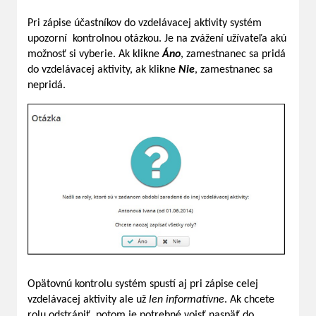
Pri zápise účastníkov do vzdelávacej aktivity systém
upozorní kontrolnou otázkou. Je na zvážení užívateľa akú
možnosť si vyberie. Ak klikne
Áno
, zamestnanec sa pridá
do vzdelávacej aktivity, ak klikne
Nie
, zamestnanec sa
nepridá.
Opätovnú kontrolu systém spustí aj pri zápise celej
vzdelávacej aktivity ale už
len informatívne
. Ak chcete
rolu odstrániť, potom je potrebné vojsť naspäť do